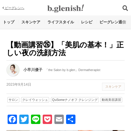
ビーグレンへ
トップ
スキンケア
ライフスタイル
レシピ
ビーグレン通信
【動画講習㉖】「美肌の基本！」正
しい夜の洗顔方法
小早川優子
「the Salon by b.glen」Dermatherapist
2023年9月14日
スキンケア
サロン
クレイウォッシュ
QuSomeナノオフ クレンジング
動画美容講習
Facebook
Twitter
Line
Pocket
Email
Share