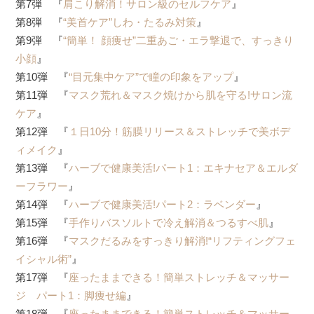
第7弾 『
肩こり解消！サロン級のセルフケア
』
第8弾 『
“美首ケア”しわ・たるみ対策
』
第9弾 『
“簡単！ 顔痩せ”二重あご・エラ撃退で、すっきり
小顔
』
第10弾 『
“目元集中ケア”で瞳の印象をアップ
』
第11弾 『
マスク荒れ＆マスク焼けから肌を守る!サロン流
ケア
』
第12弾 『
１日10分！筋膜リリース＆ストレッチで美ボデ
ィメイク
』
第13弾 『
ハーブで健康美活!パート1：エキナセア＆エルダ
ーフラワー
』
第14弾 『
ハーブで健康美活!パート2：ラベンダー
』
第15弾 『
手作りバスソルトで冷え解消＆つるすべ肌
』
第16弾 『
マスクだるみをすっきり解消!“リフティングフェ
イシャル術”
』
第17弾 『
座ったままできる！簡単ストレッチ＆マッサー
ジ パート1：脚痩せ編
』
第18弾 『
座ったままできる！簡単ストレッチ＆マッサー