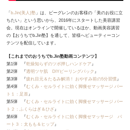
「
b.Jin(美人)塾
」は、ビーグレンのお客様の「美のお役に立
ちたい」という思いから、2016年にスタートした美容講習
会。現在はオンラインで開催しているほか、動画美容講習
の【おうちでb.Jin塾】を通して、皆様へビューティーコン
テンツを配信しています。
【これまでのおうちでb.Jin塾動画コンテンツ】
第1弾 『
乾燥知らずのツボ押しハンドケア
』
第2弾 『
透明ツヤ肌 DIYピーリングパック
』
第3弾 『
疲れ目元＆たるみ解消！ おやすみ前の5分習慣
』
第4弾 『
むくみ・セルライトに効く脚痩せマッサージ パー
ト１：足首
』
第5弾 『
むくみ・セルライトに効く脚痩せマッサージ パー
ト２：ふくらはぎ＆ひざ
』
第6弾 『
むくみ・セルライトに効く脚痩せマッサージ パ
ート３：太もも＆ヒップ
』