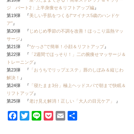
ジ パート2：上半身痩せ＆リフトアップ編
』
第19弾 『
美しい手肌をつくる!“マイナス5歳のハンドケ
ア”
』
第20弾 『
じめじめ季節の不調を改善！ほっこり温熱マッ
サージ
』
第21弾 『
“かっさ”で簡単！小顔＆リフトアップ
』
第22弾 『
「2週間でほっそり！」二の腕痩せマッサージ＆
トレーニング
』
第23弾 『
「おうちでリップエステ」唇のしぼみ＆縦じわ
解決！
』
第24弾 『
「寝たまま3分」極上ヘッドスパで朝まで快眠＆
リフトアップ
』
第25弾 『
老け見え解消！正しい「大人の目元ケア」
』
Facebook
Twitter
Line
Pocket
Email
Share