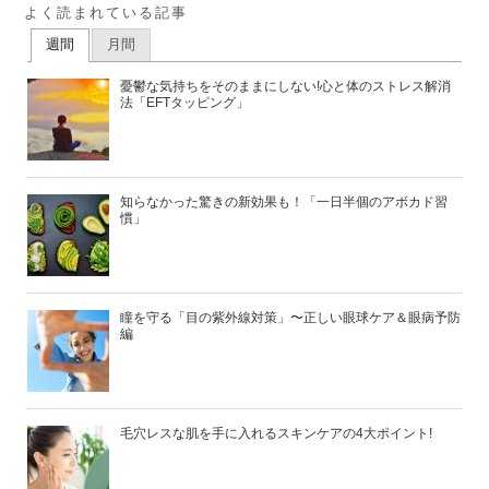
よく読まれている記事
週間
月間
憂鬱な気持ちをそのままにしない!心と体のストレス解消
法「EFTタッピング」
知らなかった驚きの新効果も！「一日半個のアボカド習
慣」
瞳を守る「目の紫外線対策」〜正しい眼球ケア＆眼病予防
編
毛穴レスな肌を手に入れるスキンケアの4大ポイント!