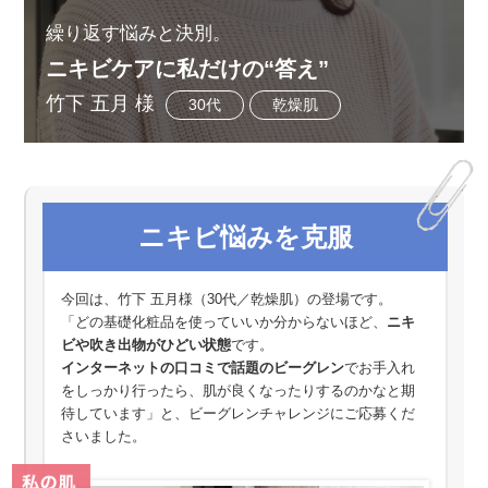
繰り返す悩みと決別。
ニキビケアに私だけの“答え”
竹下 五月 様
30代
乾燥肌
ニキビ悩みを克服
今回は、竹下 五月様（30代／乾燥肌）の登場です。
「どの基礎化粧品を使っていいか分からないほど、
ニキ
ビや吹き出物がひどい状態
です。
インターネットの口コミで話題のビーグレン
でお手入れ
をしっかり行ったら、肌が良くなったりするのかなと期
待しています」と、ビーグレンチャレンジにご応募くだ
さいました。