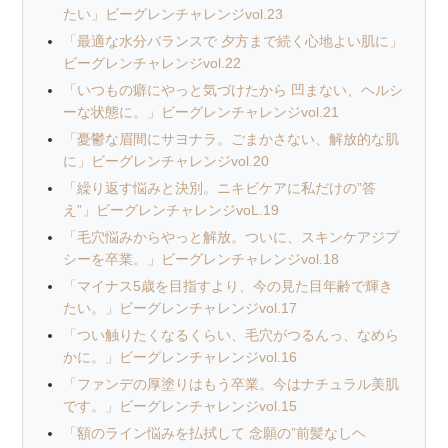
たい」ビーグレンチャレンジvol.23
「最適な水分バランスで 夕方まで続く心地よい肌に」
ビーグレンチャレンジvol.22
「いつもの癖にやっと気づけたから 凹まない、ヘルシ
ーな状態に。」ビーグレンチャレンジvol.21
「憂鬱な眉間にサヨナラ。ごまかさない、解放的な肌
に」ビーグレンチャレンジvol.20
「繰り返す悩みと決別。ニキビケアに私だけの”答
え”」ビーグレンチャレンジvoL.19
「毛穴悩みからやっと解放。ついに、スキンケアジプ
シーを卒業。」ビーグレンチャレンジvol.18
「マイナス5歳を目指すより、今の見た目年齢で輝き
たい。」ビーグレンチャレンジvol.17
「つい触りたくなるくらい、毛穴がつるんっ、なめら
かに。」ビーグレンチャレンジvol.16
「ファンデの厚塗りはもう卒業。今はナチュラル美肌
です。」ビーグレンチャレンジvol.15
「額のライン悩みを払拭して 念願の”前髪なしヘ