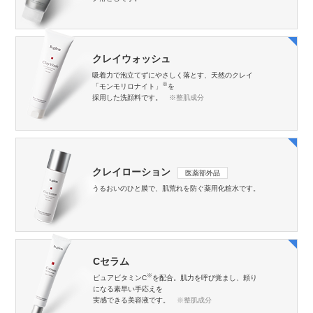
クレイウォッシュ
吸着力で泡立てずにやさしく落とす、天然のクレイ
※
「モンモリロナイト」
を
採用した洗顔料です。
※整肌成分
クレイローション
医薬部外品
うるおいのひと膜で、
肌荒れを防ぐ薬用化粧水です。
Cセラム
※
ピュアビタミンC
を配合。肌力を呼び覚まし、頼り
になる素早い手応えを
実感できる美容液です。
※整肌成分