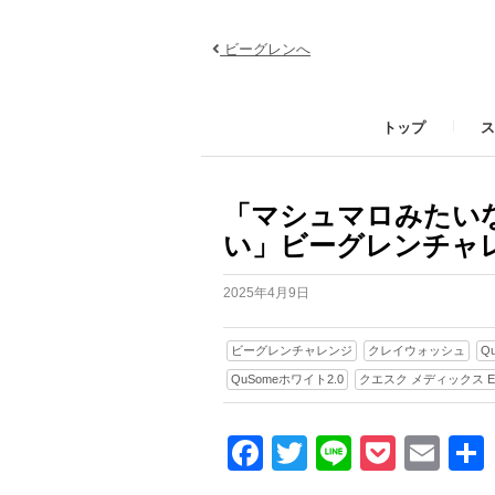
ビーグレンへ
トップ
ス
「マシュマロみたい
い」ビーグレンチャレン
2025年4月9日
ビーグレンチャレンジ
クレイウォッシュ
Q
QuSomeホワイト2.0
クエスク メディックス 
Facebook
Twitter
Line
Pocke
Ema