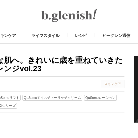
キンケア
ライフスタイル
レシピ
ビーグレン通信
な肌へ。きれいに歳を重ねていきた
ジvol.23
スキンケア
uSomeリフト
QuSomeモイスチャーリッチクリーム
QuSomeローション
EXシリーズ
t
il
Share