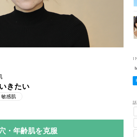
I
肌
いきたい
敏感肌
穴・年齢肌を克服