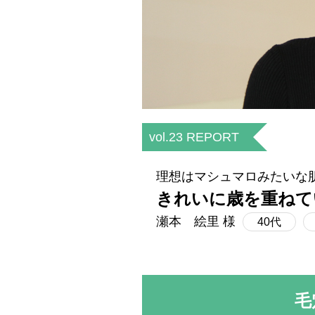
vol.23 REPORT
理想はマシュマロみたいな
きれいに歳を重ねて
瀬本 絵里 様
40代
毛