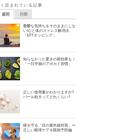
よく読まれている記事
週間
月間
憂鬱な気持ちをそのままにしな
い!心と体のストレス解消法
「EFTタッピング」
知らなかった驚きの新効果も！
「一日半個のアボカド習慣」
正しい使用量がわかりますか?
パール粒大ってどれくらい?
瞳を守る「目の紫外線対策」〜
正しい眼球ケア＆眼病予防編