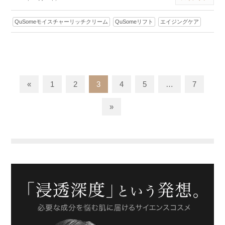
QuSomeモイスチャーリッチクリーム
QuSomeリフト
エイジングケア
«
1
2
3
4
5
…
7
»