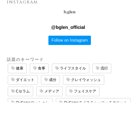
INSTAGRAM
@
bglen_official
Follow on Instagram
話題のキーワード
健康
食事
ライフスタイル
流行
ダイエット
成分
クレイウォッシュ
Cセラム
メディア
フェイスケア
QuSomeローション
QuSomeモイスチャーリッチクリーム
エイジングケア
サロン
QuSomeリフト
マッサージ
たるみケア
保湿ケア
スキンケア
乾燥ケア