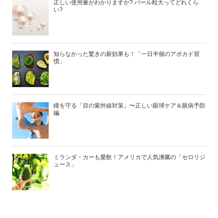
正しい使用量がわかりますか? パール粒大ってどれくら
い?
知らなかった驚きの新効果も！「一日半個のアボカド習
慣」
瞳を守る「目の紫外線対策」〜正しい眼球ケア＆眼病予防
編
ミランダ・カーも愛飲！アメリカで人気沸騰の「セロリジ
ュース」