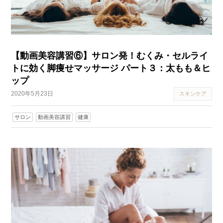
【動画美容講習⑥】サロン発！むくみ・セルライ
トに効く脚痩せマッサージ パート３：太もも＆ヒ
ップ
2020年5月23日
スキンケア
サロン
動画美容講習
健康