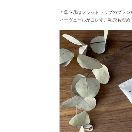
＊②〜④はフラットトップのブラシ
ィーヴェールがヨレず、毛穴も埋め