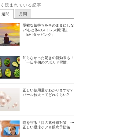
よく読まれている記事
週間
月間
憂鬱な気持ちをそのままにしな
い!心と体のストレス解消法
「EFTタッピング」
知らなかった驚きの新効果も！
「一日半個のアボカド習慣」
正しい使用量がわかりますか?
パール粒大ってどれくらい?
瞳を守る「目の紫外線対策」〜
正しい眼球ケア＆眼病予防編