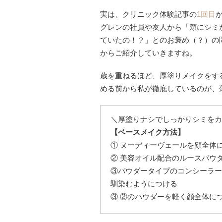
実は、クリニック体験記事の
1回目
グレンの社員や友人から「頬にシミ
ていたの！？」とのお褒め（？）の
からご紹介していきますね。
歳を重ねるほど、厚塗りメイクをす
める前から私が徹底しているのが、
＼厚塗りナシでしっかりシミをカ
【ベースメイク方法】
① ヌーディーヴェールを顔全体
② 美容オイル配合のルースパウ
③パウダータイプのコンシーラー
馴染むようにつける
③ ②のパウダーを軽く顔全体に