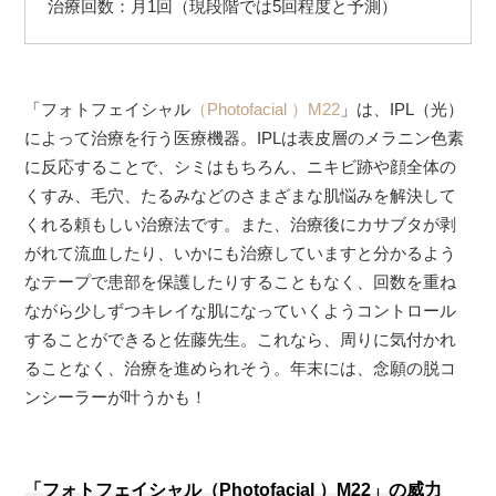
治療回数：月1回（現段階では5回程度と予測）
「フォトフェイシャル
（Photofacial ）M22
」は、IPL（光）
によって治療を行う医療機器。IPLは表皮層のメラニン色素
に反応することで、シミはもちろん、ニキビ跡や顔全体の
くすみ、毛穴、たるみなどのさまざまな肌悩みを解決して
くれる頼もしい治療法です。また、治療後にカサブタが剥
がれて流血したり、いかにも治療していますと分かるよう
なテープで患部を保護したりすることもなく、回数を重ね
ながら少しずつキレイな肌になっていくようコントロール
することができると佐藤先生。これなら、周りに気付かれ
ることなく、治療を進められそう。年末には、念願の脱コ
ンシーラーが叶うかも！
「フォトフェイシャル（Photofacial ）M22」の威力