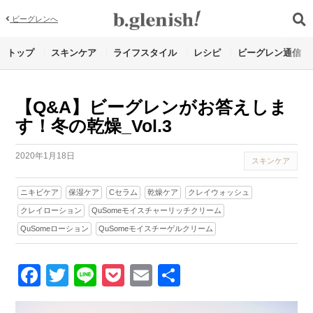
ビーグレンへ
トップ
スキンケア
ライフスタイル
レシピ
ビーグレン通信
【Q&A】ビーグレンがお答えしま
す！冬の乾燥_Vol.3
2020年1月18日
スキンケア
ニキビケア
保湿ケア
Cセラム
乾燥ケア
クレイウォッシュ
クレイローション
QuSomeモイスチャーリッチクリーム
QuSomeローション
QuSomeモイスチーゲルクリーム
Facebook
Twitter
Line
Pocket
Email
Share