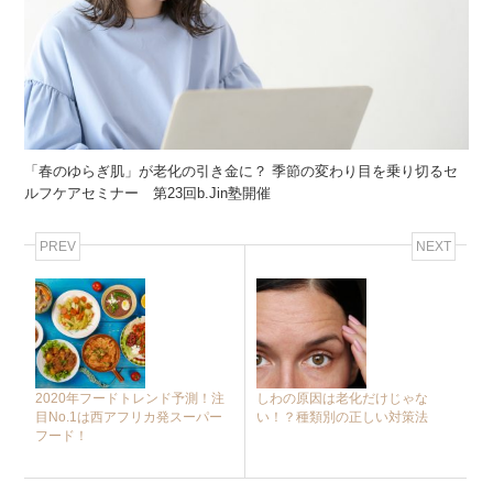
「春のゆらぎ肌」が老化の引き金に？ 季節の変わり目を乗り切るセ
ルフケアセミナー 第23回b.Jin塾開催
PREV
NEXT
2020年フードトレンド予測！注
しわの原因は老化だけじゃな
目No.1は西アフリカ発スーパー
い！？種類別の正しい対策法
フード！