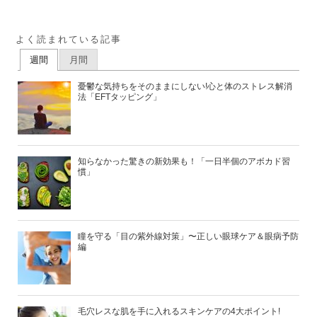
よく読まれている記事
週間
月間
憂鬱な気持ちをそのままにしない!心と体のストレス解消
法「EFTタッピング」
知らなかった驚きの新効果も！「一日半個のアボカド習
慣」
瞳を守る「目の紫外線対策」〜正しい眼球ケア＆眼病予防
編
毛穴レスな肌を手に入れるスキンケアの4大ポイント!