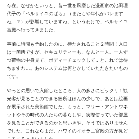
存在。なぜかというと、昔一世を風靡した漫画家の池田理
代子の『ベルサイユのばら』（またもや年代がバレます
ね…？）が影響していますね。というわけで、ベルサイユ
宮殿へ行ってきました。
事前に時間も予約したのに、待たされること２時間！入口
は一箇所ですが、セキュリティーも、なんと一人。一人ず
つ荷物の中身見て、ボディーチェックして…とこれでは待
ちますわ…。あのシステムは何とかしていただきたいもの
です。
やっとの思いで入館したところ、人の多さにビックリ！観
光客が見ることのできる箇所はほんの少しで、あとは絵画
が展示された美術館でした。もっと、マリー・アントワネ
ットやその時代の人たちの暮らしや、実際使っていた部屋
を見ることができるのかと思いきや、そうではありません
でした。これならまだ、ハワイのイオラニ宮殿の方が見ど
ころあると思いました。