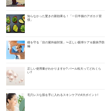
知らなかった驚きの新効果も！「一日半個のアボカド習
慣」
瞳を守る「目の紫外線対策」〜正しい眼球ケア＆眼病予防
編
正しい使用量がわかりますか? パール粒大ってどれくら
い?
毛穴レスな肌を手に入れるスキンケアの4大ポイント!