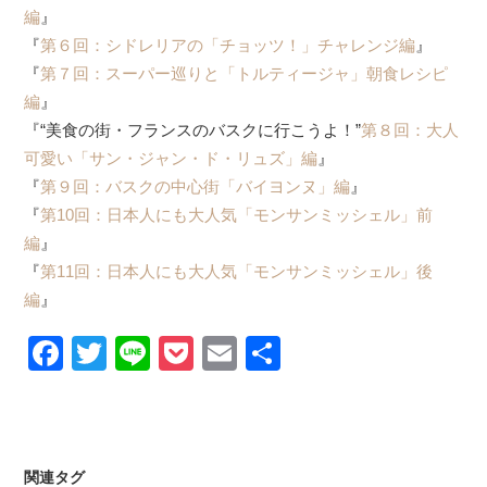
編
』
『
第６回：シドレリアの「チョッツ！」チャレンジ編
』
『
第７回：スーパー巡りと「トルティージャ」朝食レシピ
編
』
『“美食の街・フランスのバスクに行こうよ！”
第８回：大人
可愛い「サン・ジャン・ド・リュズ」編
』
『
第９回：バスクの中心街「バイヨンヌ」編
』
『
第10回：日本人にも大人気「モンサンミッシェル」前
編
』
『
第11回：日本人にも大人気「モンサンミッシェル」後
編
』
Facebook
Twitter
Line
Pocket
Email
Share
関連タグ