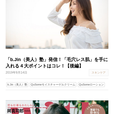
「b.Jin（美人）塾」発信！「毛穴レス肌」を手に
入れる４大ポイントはコレ！【後編】
2019年9月14日
スキンケア
b.Jin（美人）塾
QuSomeモイスチャーゲルクリーム
QuSomeローション