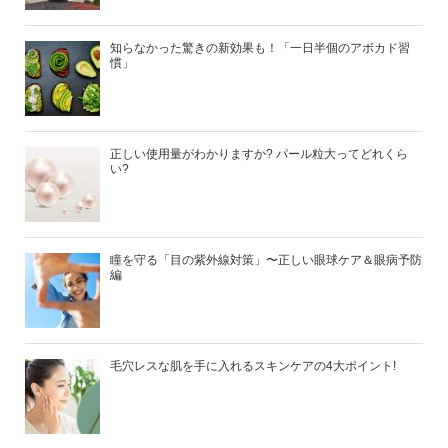
知らなかった驚きの新効果も！「一日半個のアボカド習
慣」
正しい使用量がわかりますか? パール粒大ってどれくら
い?
瞳を守る「目の紫外線対策」〜正しい眼球ケア＆眼病予防
編
毛穴レスな肌を手に入れるスキンケアの4大ポイント!