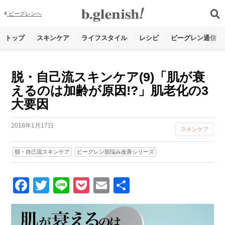
ビーグレンへ
トップ
スキンケア
ライフスタイル
レシピ
ビーグレン通信
脱・自己流スキンケア(9)「肌が衰
えるのは加齢が原因!?」︎肌老化の3
大要因
2018年1月17日
スキンケア
脱・自己流スキンケア
ビーグレン肌悩み改善シリーズ
Facebook
Twitter
Line
Pocket
Email
Share