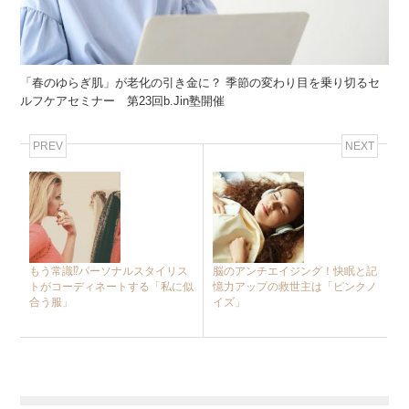
「春のゆらぎ肌」が老化の引き金に？ 季節の変わり目を乗り切るセ
ルフケアセミナー 第23回b.Jin塾開催
PREV
NEXT
もう常識⁉︎パーソナルスタイリス
脳のアンチエイジング！快眠と記
トがコーディネートする「私に似
憶力アップの救世主は「ピンクノ
合う服」
イズ」