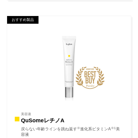
おすすめ製品
美容液
QuSomeレチノA
※
※1
戻らない年齢ラインを跳ね返す
進化系ビタミンA
美
容液