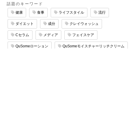
話題のキーワード
健康
食事
ライフスタイル
流行
ダイエット
成分
クレイウォッシュ
Cセラム
メディア
フェイスケア
QuSomeローション
QuSomeモイスチャーリッチクリーム
エイジングケア
サロン
QuSomeリフト
マッサージ
たるみケア
保湿ケア
スキンケア
乾燥ケア
Copyright © 2000-2026 Beverly Glen Laboratories, Inc.
All rights reserved.