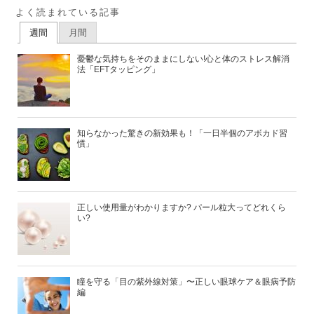
よく読まれている記事
週間
月間
憂鬱な気持ちをそのままにしない!心と体のストレス解消
法「EFTタッピング」
知らなかった驚きの新効果も！「一日半個のアボカド習
慣」
正しい使用量がわかりますか? パール粒大ってどれくら
い?
瞳を守る「目の紫外線対策」〜正しい眼球ケア＆眼病予防
編