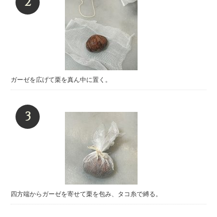
ガーゼを広げて栗を真ん中に置く。
四方端からガーゼを寄せて栗を包み、タコ糸で縛る。