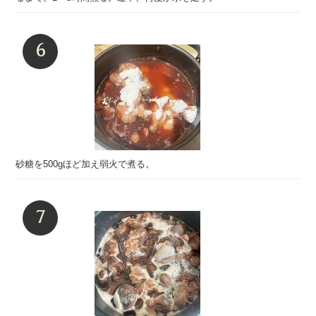
砂糖を500gほど加え弱火で煮る。