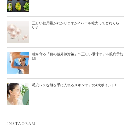
正しい使用量がわかりますか? パール粒大ってどれくら
い?
瞳を守る「目の紫外線対策」〜正しい眼球ケア＆眼病予防
編
毛穴レスな肌を手に入れるスキンケアの4大ポイント!
INSTAGRAM