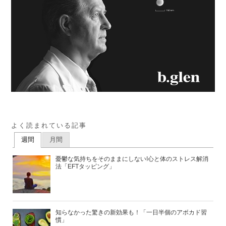
よく読まれている記事
週間
月間
憂鬱な気持ちをそのままにしない!心と体のストレス解消
法「EFTタッピング」
知らなかった驚きの新効果も！「一日半個のアボカド習
慣」