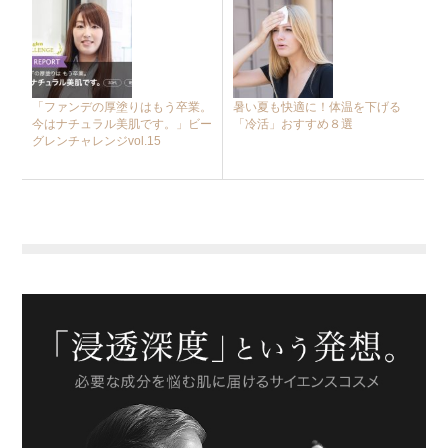
「ファンデの厚塗りはもう卒業。
暑い夏も快適に！体温を下げる
今はナチュラル美肌です。」ビー
「冷活」おすすめ８選
グレンチャレンジvol.15