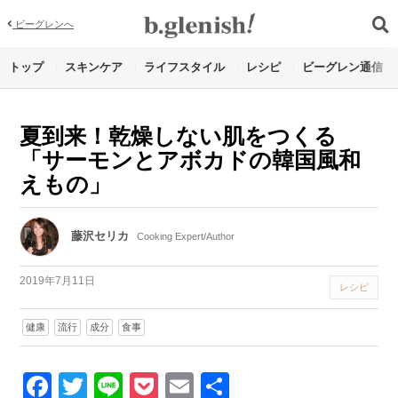
ビーグレンへ
トップ
スキンケア
ライフスタイル
レシピ
ビーグレン通信
夏到来！乾燥しない肌をつくる
「サーモンとアボカドの韓国風和
えもの」
藤沢セリカ
Cooking Expert/Author
2019年7月11日
レシピ
健康
流行
成分
食事
Facebook
Twitter
Line
Pocket
Email
Share