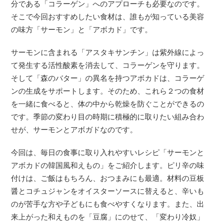
分である「コラーゲン」へのアプローチも必要なのです。
そこで今回おすすめしたい食材は、誰もが知っている美容
の味方「サーモン」と「アボカド」です。
サーモンに含まれる「アスタキサンチン」は紫外線によっ
て発生する活性酸素を消去して、コラーゲンを守ります。
そして「森のバター」の異名を持つアボカドは、コラーゲ
ンの生成をサポートします。そのため、これら２つの食材
を一緒に食べると、体の中から乾燥を防ぐことができるの
です。季節の変わり目の時期に積極的に取りたい組み合わ
せが、サーモンとアボガドなのです。
今回は、毎日の食事に取り入れやすいレシピ「サーモンと
アボカドの韓国風和えもの」をご紹介します。ピリ辛の味
付けは、ご飯はもちろん、おつまみにも最適。材料の豆板
醤とコチュジャンをオイスターソースに替えると、辛いも
のが苦手な方や子どもにも食べやすくなります。また、出
来上がった和えものを「豆腐」にのせて、「変わり冷奴」