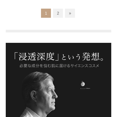
1
2
»