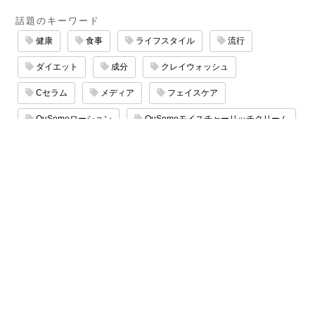
話題のキーワード
健康
食事
ライフスタイル
流行
ダイエット
成分
クレイウォッシュ
Cセラム
メディア
フェイスケア
QuSomeローション
QuSomeモイスチャーリッチクリーム
エイジングケア
サロン
QuSomeリフト
マッサージ
たるみケア
保湿ケア
スキンケア
乾燥ケア
Copyright © 2000-2026 Beverly Glen Laboratories, Inc.
All rights reserved.