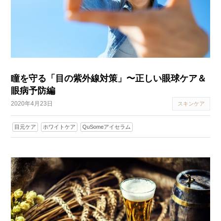
瞳を守る「目の紫外線対策」〜正しい眼球ケア＆
眼病予防編
2020年4月23日
スキンケア
目元ケア
ホワイトケア
QuSomeアイセラム