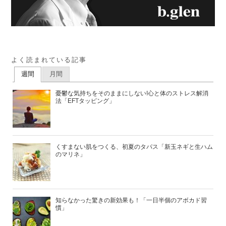
よく読まれている記事
週間
月間
憂鬱な気持ちをそのままにしない!心と体のストレス解消
法「EFTタッピング」
くすまない肌をつくる、初夏のタパス「新玉ネギと生ハム
のマリネ」
知らなかった驚きの新効果も！「一日半個のアボカド習
慣」