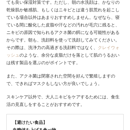
ても良い保湿対策です。ただし、朝の水洗顔は、かなりの
乾燥肌か敏感肌、もしくはニキビとは違う肌荒れを起こし
ている場合以外はあまりおすすめしません。なぜなら、寝
ている間に酸化した皮脂や汗などの汚れが毛穴に残ると、
ニキビの原因で知られるアクネ菌の餌になる可能性がある
からです。朝も、洗顔料を使って洗顔してみてください。
その際は、洗浄力の高過ぎる洗顔料ではなく、
クレイウォ
ッシュ
のような、余分な皮脂だけを落として肌のうるおい
は残す製品を選ぶのがポイントです。
また、アクネ菌は閉塞された空間を好んで繁殖しますの
で、できればマスクもしない方が良いでしょう。
スキンケア以外で、大人ニキビをケアするためには、食生
活の見直しをすることがおすすめです。
【避けたい食品】
血糖値を上げる食べ物