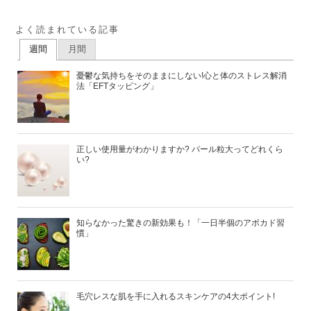
よく読まれている記事
週間
月間
憂鬱な気持ちをそのままにしない!心と体のストレス解消
法「EFTタッピング」
正しい使用量がわかりますか? パール粒大ってどれくら
い?
知らなかった驚きの新効果も！「一日半個のアボカド習
慣」
毛穴レスな肌を手に入れるスキンケアの4大ポイント!