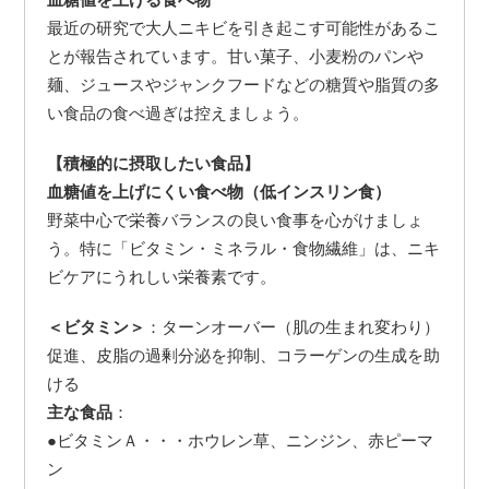
最近の研究で大人ニキビを引き起こす可能性があるこ
とが報告されています。甘い菓子、小麦粉のパンや
麺、ジュースやジャンクフードなどの糖質や脂質の多
い食品の食べ過ぎは控えましょう。
【積極的に摂取したい食品】
血糖値を上げにくい食べ物（低インスリン食）
野菜中心で栄養バランスの良い食事を心がけましょ
う。特に「ビタミン・ミネラル・食物繊維」は、ニキ
ビケアにうれしい栄養素です。
＜ビタミン＞
：ターンオーバー（肌の生まれ変わり）
促進、皮脂の過剰分泌を抑制、コラーゲンの生成を助
ける
主な食品
：
●ビタミンＡ・・・ホウレン草、ニンジン、赤ピーマ
ン