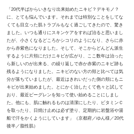
「20代半ばからいきなり出来始めたニキビ？デキモノ？
に、とても悩んでいます。それまでは特別なことをしてな
くても目立った肌トラブルもなく過ごしてきたので、驚き
ました。いつも通りにスキンケアをすれば治ると思いまし
たが、小さくなるどころかシコリのようになり、さらに赤
から赤紫色になりました。そして、そこからどんどん派生
するように片頬にだけニキビが広がり、ここ数年は治った
ら新しいのが出来る、の繰り返しで赤か赤紫のニキビ跡も
残るようになりました。ニキビのない方の頬と比べては気
分が落ちていましたが、最近はきれいだった側の頬にもニ
キビが出来始めました。とにかく治したくて色々と試して
おり、最近ビーグレンを知って使い始めることにしまし
た。他にも、肌に触れるものは清潔にしたり、ビタミンＣ
を取ったり、日焼け止めは必ず塗り、定期的に岩盤浴や湯
船で汗をかくようにしています」（京都府／ゆん様／20代
後半／脂性肌）