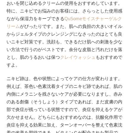
おいを閉じ込めるクリームの使用をおすすめしています。
特に、ニキビでお悩みのお客様には、さらっとした使用感
ながら保湿力をキープできる
QuSomeモイスチャーゲルク
リーム
がぴったりです。また、肌への負担の大きいオイル
からジェルタイプのクレンジングになさったのはとても良
いニキビ対策です。洗顔も、できるだけ肌への刺激を少な
い方法で行うのがベストです。余分な皮脂と汚れだけを落
とし、肌のうるおいは保つ
クレイウォッシュ
もおすすめで
すよ。
ニキビ跡は、色や状態によってケアの仕方が変わります。
例えば、茶色い色素沈着タイプのニキビ跡であれば、肌の
内側にメラニンを残さないケアが必要になりますし、赤み
のある創傷（そうしょう）タイプであれば、まだ皮膚の内
部で炎症が残っている状態ですので、炎症を抑えるケアが
欠かせません。どちらにもおすすめなのは、抗酸化作用で
炎症を抑える効果に加え、ターンオーバーを整えて色素沈
着の改善を期待できる、ビタミンＣが配合された製品で