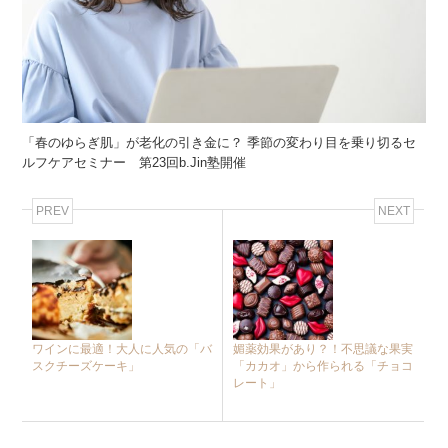
「春のゆらぎ肌」が老化の引き金に？ 季節の変わり目を乗り切るセ
ルフケアセミナー 第23回b.Jin塾開催
PREV
NEXT
ワインに最適！大人に人気の「バ
媚薬効果があり？！不思議な果実
スクチーズケーキ」
「カカオ」から作られる「チョコ
レート」