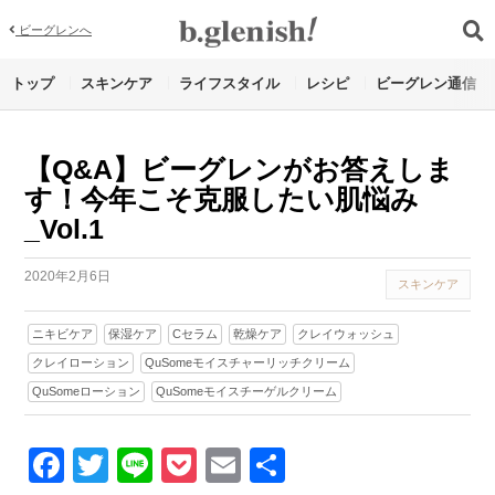
ビーグレンへ
トップ
スキンケア
ライフスタイル
レシピ
ビーグレン通信
【Q&A】ビーグレンがお答えしま
す！今年こそ克服したい肌悩み
_Vol.1
2020年2月6日
スキンケア
ニキビケア
保湿ケア
Cセラム
乾燥ケア
クレイウォッシュ
クレイローション
QuSomeモイスチャーリッチクリーム
QuSomeローション
QuSomeモイスチーゲルクリーム
Facebook
Twitter
Line
Pocket
Email
Share