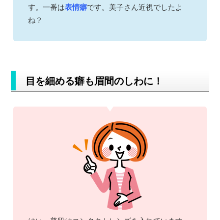
す。一番は
表情癖
です。美子さん近視でしたよ
ね？
目を細める癖も眉間のしわに！