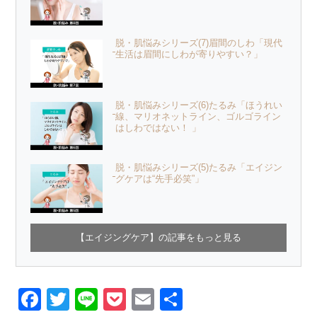
脱・肌悩みシリーズ(7)眉間のしわ「現代
生活は眉間にしわが寄りやすい？」
脱・肌悩みシリーズ(6)たるみ「ほうれい
線、マリオネットライン、ゴルゴライン
はしわではない！ 」
脱・肌悩みシリーズ(5)たるみ「エイジン
グケアは“先手必笑”」
【エイジングケア】の記事をもっと見る
Facebook
Twitter
Line
Pocket
Email
Share