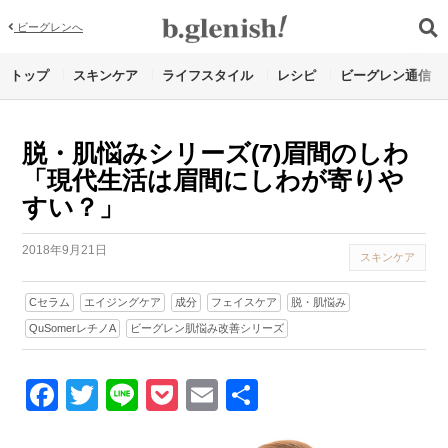
ビーグレンへ
トップ
スキンケア
ライフスタイル
レシピ
ビーグレン通信
脱・肌悩みシリーズ(7)眉間のしわ
「現代生活は眉間にしわが寄りや
すい？」
2018年9月21日
スキンケア
Cセラム
エイジングケア
成分
フェイスケア
脱・肌悩み
QuSomerレチノA
ビーグレン肌悩み改善シリーズ
Facebook
Twitter
Line
Pocket
Email
Share