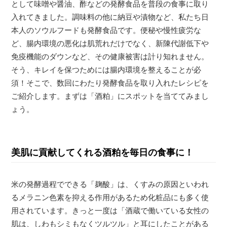
として味噌や醤油、酢などの発酵食品を普段の食事に取り
入れてきました。調味料の他に納豆や漬物など、私たち日
本人のソウルフードも発酵食品です。便秘や慢性疲労な
ど、腸内環境の悪化は肌荒れだけでなく、新陳代謝低下や
免疫機能のダウンなど、その健康被害は計り知れません。
そう、キレイを保つためには腸内環境を整えることが必
須！そこで、数回にわたり発酵食品を取り入れたレシピを
ご紹介します。まずは「酒粕」にスポットを当ててみまし
ょう。
美肌に貢献してくれる酒粕を毎日の食事に！
米の発酵過程でできる「麹酸」は、くすみの原因といわれ
るメラニン色素を抑える作用があるため化粧品にも多く使
用されています。きっと一度は「酒蔵で働いている女性の
肌は、しわもシミもなくツルツル」と耳にしたことがある