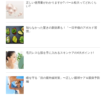
正しい使用量がわかりますか? パール粒大ってどれくら
い?
知らなかった驚きの新効果も！「一日半個のアボカド習
慣」
毛穴レスな肌を手に入れるスキンケアの4大ポイント!
瞳を守る「目の紫外線対策」〜正しい眼球ケア＆眼病予防
編