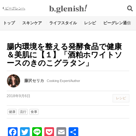
ビーグレンへ
トップ
スキンケア
ライフスタイル
レシピ
ビーグレン通信
腸内環境を整える発酵食品で健康
＆美肌に【１】「酒粕ホワイトソ
ースのきのこグラタン」
藤沢セリカ
Cooking Expert/Author
2018年9月6日
レシピ
健康
流行
食事
Facebook
Twitter
Line
Pocket
Email
Share