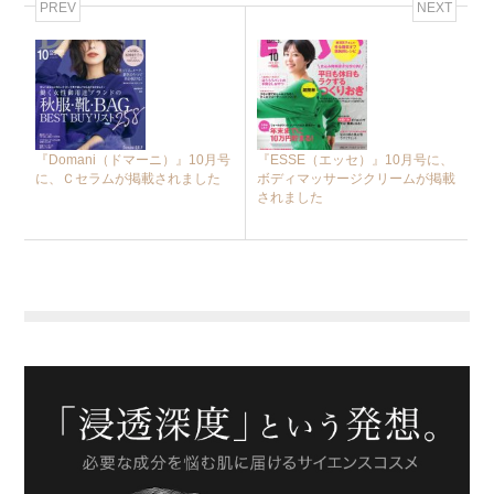
PREV
NEXT
『Domani（ドマーニ）』10月号
『ESSE（エッセ）』10月号に、
に、Ｃセラムが掲載されました
ボディマッサージクリームが掲載
されました