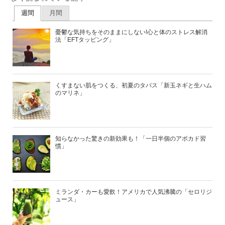
週間
月間
憂鬱な気持ちをそのままにしない!心と体のストレス解消
法「EFTタッピング」
くすまない肌をつくる、初夏のタパス「新玉ネギと生ハム
のマリネ」
知らなかった驚きの新効果も！「一日半個のアボカド習
慣」
ミランダ・カーも愛飲！アメリカで人気沸騰の「セロリジ
ュース」