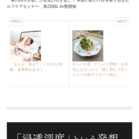
「春のゆらぎ肌」が老化の引き金に？ 季節の変わり目を乗り切るセ
ルフケアセミナー 第23回b.Jin塾開催
PREV
NEXT
「まさか、私が？」いびきと加
タンパク質、たっぷり摂取！お弁
齢。改善策はある？
当にもぴったり「蒸し鶏とブロッ
コリーの粒マスタード和え」