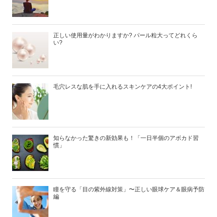
正しい使用量がわかりますか? パール粒大ってどれくら
い?
毛穴レスな肌を手に入れるスキンケアの4大ポイント!
知らなかった驚きの新効果も！「一日半個のアボカド習
慣」
瞳を守る「目の紫外線対策」〜正しい眼球ケア＆眼病予防
編