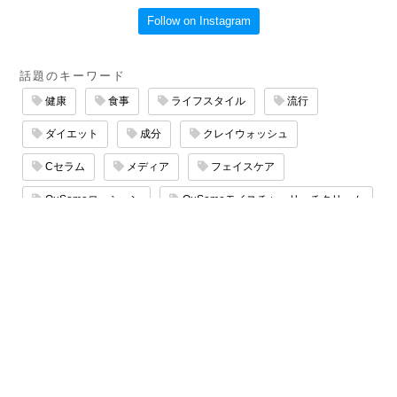
Follow on Instagram
話題のキーワード
健康
食事
ライフスタイル
流行
ダイエット
成分
クレイウォッシュ
Cセラム
メディア
フェイスケア
QuSomeローション
QuSomeモイスチャーリッチクリーム
エイジングケア
サロン
QuSomeリフト
マッサージ
たるみケア
保湿ケア
スキンケア
乾燥ケア