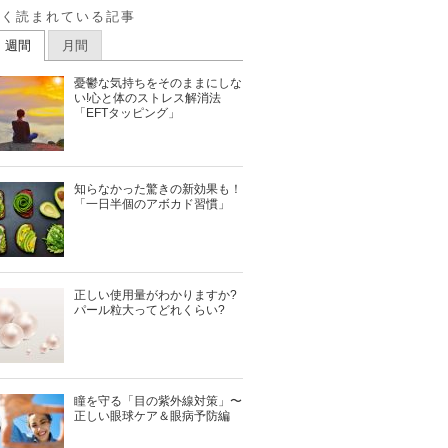
よく読まれている記事
週間
月間
憂鬱な気持ちをそのままにしな
い!心と体のストレス解消法
「EFTタッピング」
知らなかった驚きの新効果も！
「一日半個のアボカド習慣」
正しい使用量がわかりますか?
パール粒大ってどれくらい?
瞳を守る「目の紫外線対策」〜
正しい眼球ケア＆眼病予防編