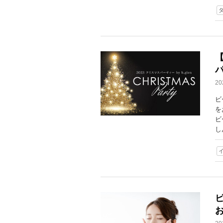
2
ビ
を
ビ
し