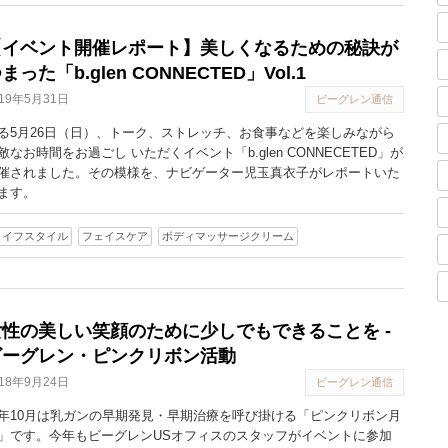
【イベント開催レポート】美しくなるための秘訣が
まった「b.glen CONNECTED」Vol.1
019年5月31日
ビーグレン通信
る5月26日（日）、トーク、ストレッチ、お食事などを楽しみながら
敵なお時間をお過ごし いただくイベント「b.glen CONNECETED」が
催されました。その模様を、ナビゲーター児玉真衣子がレポートいた
ます。
ライフスタイル
フェイスケア
ボディマッサージクリーム
女性の美しい笑顔のために少しでもできることを -
ビーグレン・ピンクリボン活動
018年9月24日
ビーグレン通信
年10月は乳ガンの早期発見・早期治療を呼び掛ける「ピンクリボン月
」です。今年もビーグレンUSオフィスのスタッフがイベントに参加