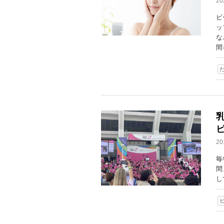
2
ビ
ッ
な
間
2
毎
間
し