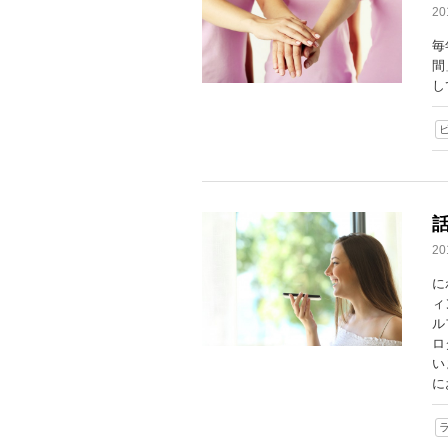
2
毎
間
し
話
2
に
ィ
ル
ロ
い
に