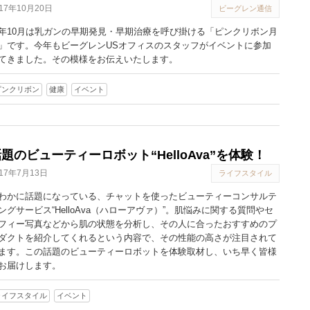
017年10月20日
ビーグレン通信
年10月は乳ガンの早期発見・早期治療を呼び掛ける「ピンクリボン月
」です。今年もビーグレンUSオフィスのスタッフがイベントに参加
てきました。その模様をお伝えいたします。
ピンクリボン
健康
イベント
題のビューティーロボット“HelloAva”を体験！
017年7月13日
ライフスタイル
わかに話題になっている、チャットを使ったビューティーコンサルテ
ングサービス“HelloAva（ハローアヴァ）”。肌悩みに関する質問やセ
フィー写真などから肌の状態を分析し、その人に合ったおすすめのプ
ダクトを紹介してくれるという内容で、その性能の高さが注目されて
ます。この話題のビューティーロボットを体験取材し、いち早く皆様
お届けします。
ライフスタイル
イベント