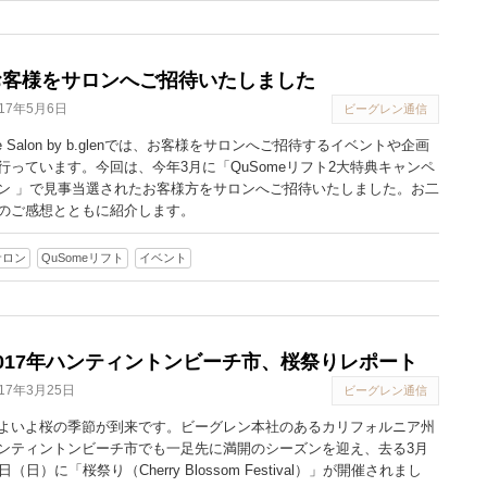
お客様をサロンへご招待いたしました
017年5月6日
ビーグレン通信
he Salon by b.glenでは、お客様をサロンへご招待するイベントや企画
行っています。今回は、今年3月に「QuSomeリフト2大特典キャンペ
ン 」で見事当選されたお客様方をサロンへご招待いたしました。お二
のご感想とともに紹介します。
サロン
QuSomeリフト
イベント
2017年ハンティントンビーチ市、桜祭りレポート
017年3月25日
ビーグレン通信
よいよ桜の季節が到来です。ビーグレン本社のあるカリフォルニア州
ンティントンビーチ市でも一足先に満開のシーズンを迎え、去る3月
9日（日）に「桜祭り（Cherry Blossom Festival）」が開催されまし