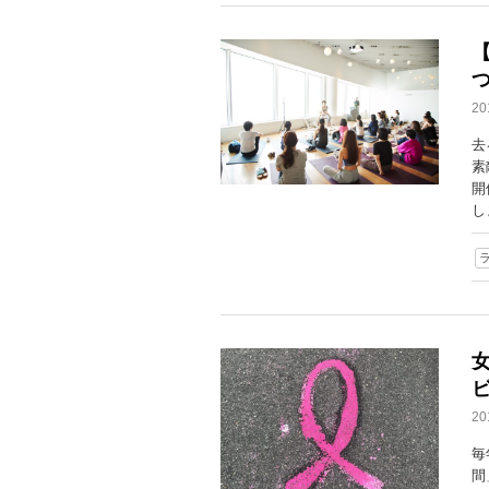
つ
2
去
素
開
し
2
毎
間