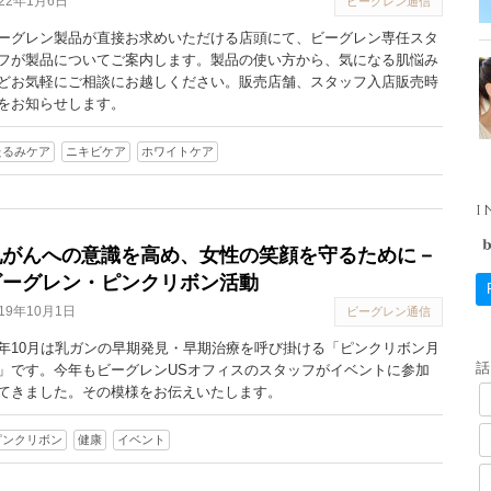
022年1月6日
ビーグレン通信
ーグレン製品が直接お求めいただける店頭にて、ビーグレン専任スタ
フが製品についてご案内します。製品の使い方から、気になる肌悩み
どお気軽にご相談にお越しください。販売店舗、スタッフ入店販売時
をお知らせします。
たるみケア
ニキビケア
ホワイトケア
I
乳がんへの意識を高め、女性の笑顔を守るために－
ビーグレン・ピンクリボン活動
019年10月1日
ビーグレン通信
年10月は乳ガンの早期発見・早期治療を呼び掛ける「ピンクリボン月
」です。今年もビーグレンUSオフィスのスタッフがイベントに参加
てきました。その模様をお伝えいたします。
ピンクリボン
健康
イベント