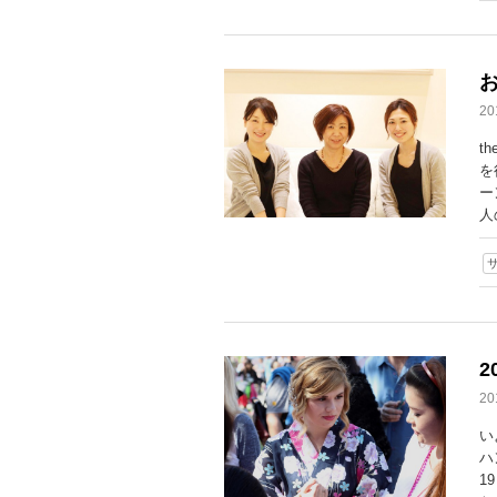
2
t
を
ー
人
2
い
ハ
1