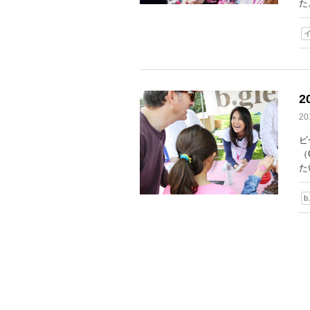
た
2
ビ
（
た
b