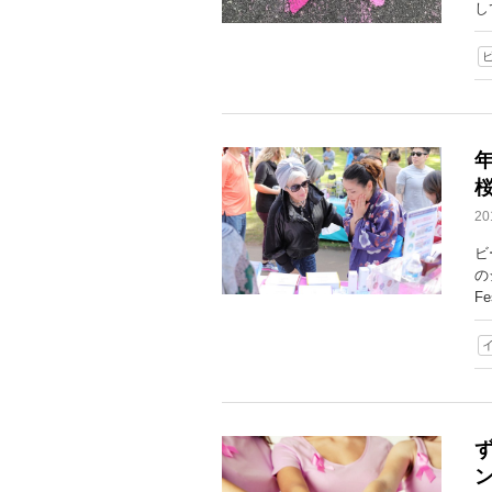
し
2
ビ
の
F