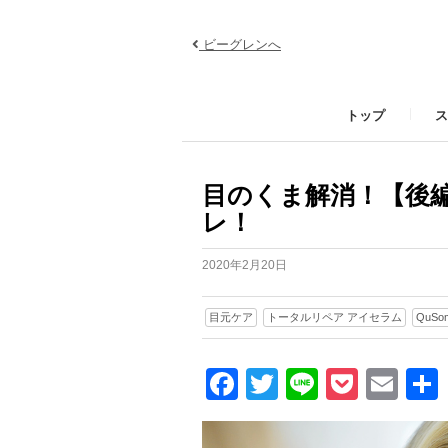
ビーグレンへ
トップ
ス
目のくま解消！【後
レ！
2020年2月20日
目元ケア
トータルリペア アイセラム
QuS
Facebook
Twitter
Line
Pocke
Ema