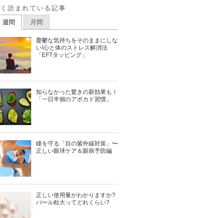
よく読まれている記事
週間
月間
憂鬱な気持ちをそのままにしな
い!心と体のストレス解消法
「EFTタッピング」
知らなかった驚きの新効果も！
「一日半個のアボカド習慣」
瞳を守る「目の紫外線対策」〜
正しい眼球ケア＆眼病予防編
正しい使用量がわかりますか?
パール粒大ってどれくらい?