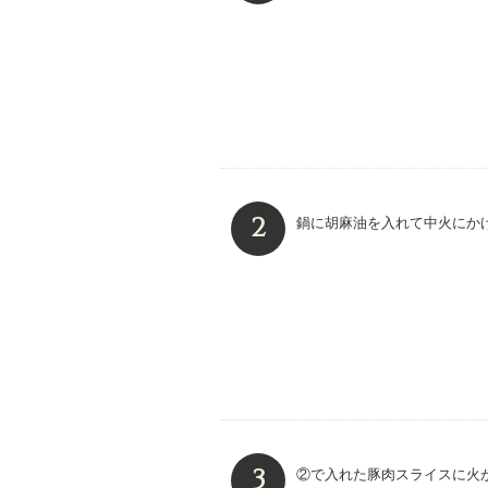
鍋に胡麻油を入れて中火にか
②で入れた豚肉スライスに火