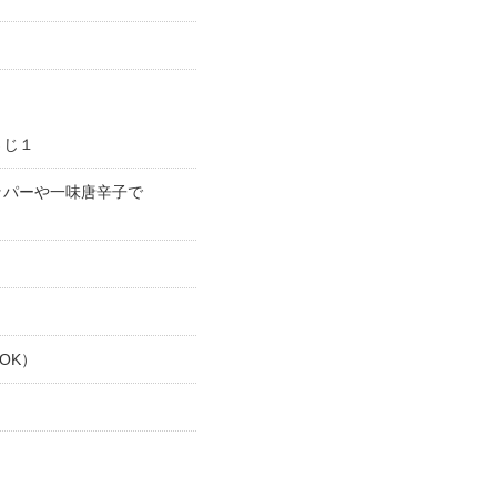
さじ１
ッパーや一味唐辛子で
OK）