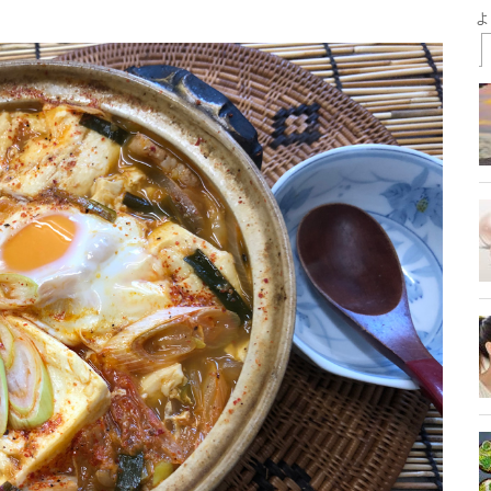
t
il
Share