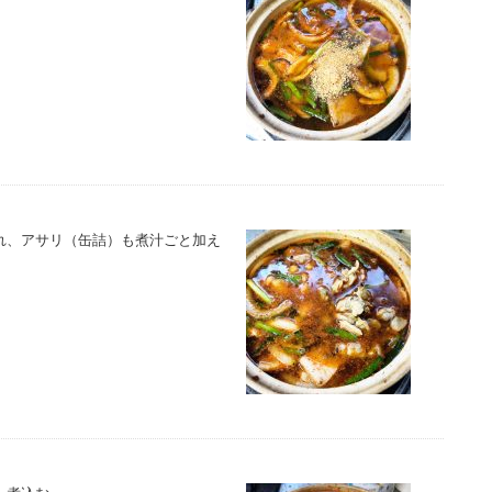
れ、アサリ（缶詰）も煮汁ごと加え