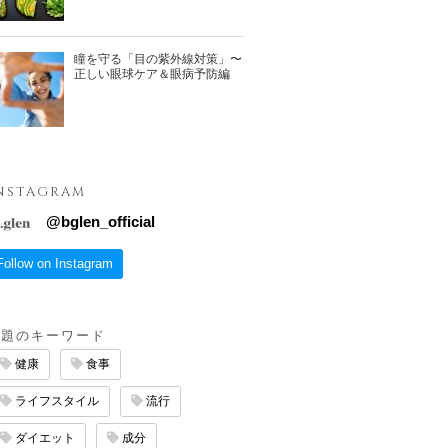
瞳を守る「目の紫外線対策」〜
正しい眼球ケア＆眼病予防編
NSTAGRAM
@
bglen_official
Follow on Instagram
話題のキーワード
健康
食事
ライフスタイル
流行
ダイエット
成分