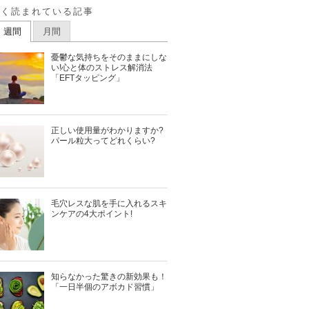
よく読まれている記事
週間
月間
憂鬱な気持ちをそのままにしな
い!心と体のストレス解消法
「EFTタッピング」
正しい使用量がわかりますか?
パール粒大ってどれくらい?
毛穴レスな肌を手に入れるスキ
ンケアの4大ポイント!
知らなかった驚きの新効果も！
「一日半個のアボカド習慣」