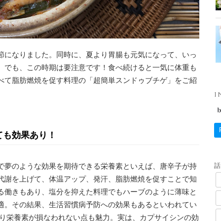
節になりました。同時に、夏より胃腸も元気になって、いっ
。でも、この時期は要注意です！食べ続けると一気に体重も
べて脂肪燃焼を促す料理の「超簡単スンドゥブチゲ」をご紹
I
ても効果あり！
で夢のような効果を期待できる栄養素といえば、唐辛子が持
代謝を上げて、体温アップ、発汗、脂肪燃焼を促すことで知
る働きもあり、塩分を抑えた料理でもハーブのように薄味と
適。その結果、生活習慣病予防への効果もあるといわれてい
より栄養素が損なわれない点も魅力。実は、カプサイシンの効