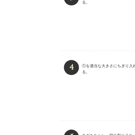
る。
①を適当な大きさにちぎり入
る。