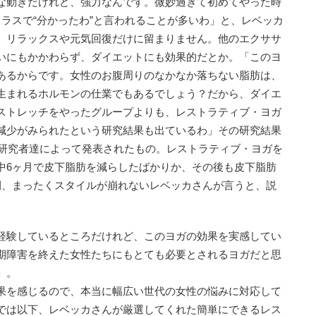
な動きだけれど、強力なんです。微妙過ぎて初めてやった時
ラスで“分かったわ”と言われることが多いわ」と、レベッカ
、リラックスや元気回復だけに留まりません。他のエクササ
いにもかかわらず、ダイエットにも効果的だとか。「このヨ
あるからです。女性のお腹周りのなかなか落ちない脂肪は、
生まれるホルモンの仕業でもあるでしょう？だから、ダイエ
ストレッチをやったグループよりも、レストラティブ・ヨガ
減少がみられたという研究結果も出ているわ」その研究結果
の研究者達によって発表されたもの。レストラティブ・ヨガを
中6ヶ月で皮下脂肪を減らしたばかりか、その後も皮下脂肪
間、まったくスタイルが崩れないレベッカさんが言うと、説
経験しているところだけれど、このヨガの効果を実感してい
期障害を終えた女性たちにもとても必要とされるヨガだと思
」。
果を感じるので、本当に幅広い世代の女性の悩みに対応して
では以下、レベッカさんが厳選してくれた簡単にできるレス