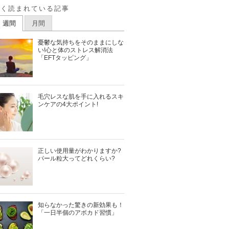
よく読まれている記事
週間
月間
憂鬱な気持ちをそのままにしな
い!心と体のストレス解消法
「EFTタッピング」
毛穴レスな肌を手に入れるスキ
ンケアの4大ポイント!
正しい使用量がわかりますか?
パール粒大ってどれくらい?
知らなかった驚きの新効果も！
「一日半個のアボカド習慣」