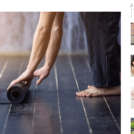
t
il
Share