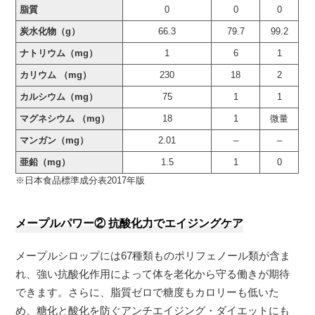
脂質
0
0
0
炭水化物（g）
66.3
79.7
99.2
ナトリウム（mg）
1
6
1
カリウム （mg）
230
18
2
カルシウム（mg）
75
1
1
マグネシウム （mg）
18
1
微量
マンガン（mg）
2.01
–
–
亜鉛（mg）
1.5
1
0
※日本食品標準成分表2017年版
メープルパワー② 抗酸化力でエイジングケア
メープルシロップには67種類ものポリフェノール類が含ま
れ、強い抗酸化作用によって体を老化から守る働きが期待
できます。さらに、脂質ゼロで糖度もカロリーも低いた
め、糖化と酸化を防ぐアンチエイジング・ダイエットにも