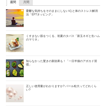
週間
月間
憂鬱な気持ちをそのままにしない!心と体のストレス解消
法「EFTタッピング」
くすまない肌をつくる、初夏のタパス「新玉ネギと生ハム
のマリネ」
知らなかった驚きの新効果も！「一日半個のアボカド習
慣」
正しい使用量がわかりますか? パール粒大ってどれくら
い?