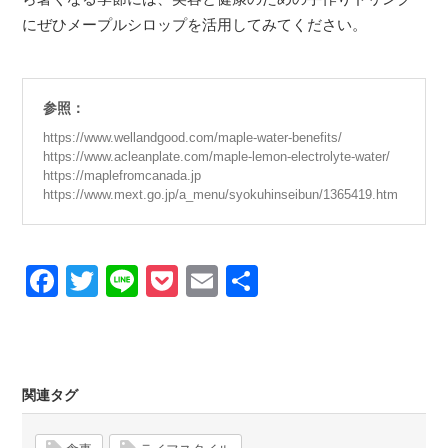
にぜひメープルシロップを活用してみてください。
参照：
https://www.wellandgood.com/maple-water-benefits/
https://www.acleanplate.com/maple-lemon-electrolyte-water/
https://maplefromcanada.jp
https://www.mext.go.jp/a_menu/syokuhinseibun/1365419.htm
Facebook
Twitter
Line
Pocket
Email
Share
関連タグ