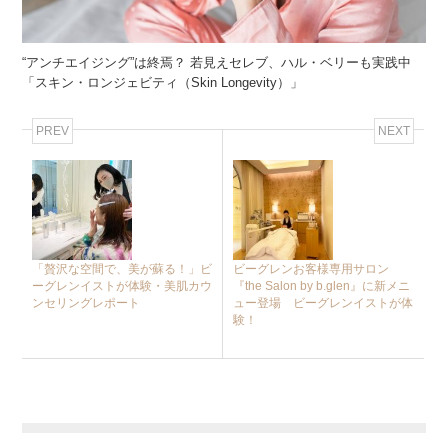
“アンチエイジング”は終焉？ 若見えセレブ、ハル・ベリーも実践中
「スキン・ロンジェビティ（Skin Longevity）」
PREV
NEXT
「贅沢な空間で、美が蘇る！」ビ
ビーグレンお客様専用サロン
ーグレンイストが体験・美肌カウ
『the Salon by b.glen』に新メニ
ンセリングレポート
ュー登場 ビーグレンイストが体
験！