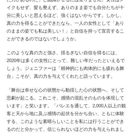
イクもせず、髪も整えず、ありのまま姿でも自分たちが十
分に美しいと思えるほど、強くはないからです。しかし、
真の力を得ることができたなら、一人の女性として「あり
のままの姿でも私は美しい！」と自信を持って宣言するこ
とができるのではないでしょうか。
このような真の力と強さ、揺るぎない自信を得るには、
2020年は多くの女性にとって、難しい年だったといえるで
しょう。ジェニファーは「精神的にも肉体的にも疲れる舞
台」こそが、真の力を与えてくれたと語っています。
「舞台は幸せな心の状態から動揺した心の状態へ、そして
悲劇が起こる。これこそ、感情の混乱そのものを体現して
います」と笑います。「バレエを通して、2,000人以上の観
客と天から地に及ぶ感情の起伏を分かち合い、ともに体験
する、このような素晴らしいことを私には行うことができ
るのだと分かって、信じられないほどの力を与えられまし