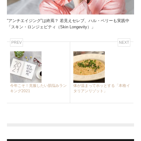
“アンチエイジング”は終焉？ 若見えセレブ、ハル・ベリーも実践中
「スキン・ロンジェビティ（Skin Longevity）」
PREV
NEXT
今年こそ！克服したい肌悩みラン
体が温まってホッとする「本格イ
キング2021
タリアンリゾット」