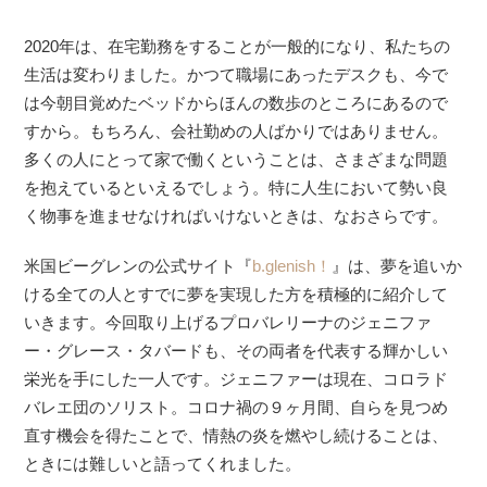
2020年は、在宅勤務をすることが一般的になり、私たちの
生活は変わりました。かつて職場にあったデスクも、今で
は今朝目覚めたベッドからほんの数歩のところにあるので
すから。もちろん、会社勤めの人ばかりではありません。
多くの人にとって家で働くということは、さまざまな問題
を抱えているといえるでしょう。特に人生において勢い良
く物事を進ませなければいけないときは、なおさらです。
米国ビーグレンの公式サイト『
b.glenish！
』は、夢を追いか
ける全ての人とすでに夢を実現した方を積極的に紹介して
いきます。今回取り上げるプロバレリーナのジェニファ
ー・グレース・タバードも、その両者を代表する輝かしい
栄光を手にした一人です。ジェニファーは現在、コロラド
バレエ団のソリスト。コロナ禍の９ヶ月間、自らを見つめ
直す機会を得たことで、情熱の炎を燃やし続けることは、
ときには難しいと語ってくれました。