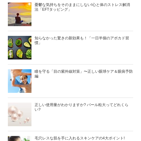
憂鬱な気持ちをそのままにしない!心と体のストレス解消
法「EFTタッピング」
知らなかった驚きの新効果も！「一日半個のアボカド習
慣」
瞳を守る「目の紫外線対策」〜正しい眼球ケア＆眼病予防
編
正しい使用量がわかりますか? パール粒大ってどれくら
い?
毛穴レスな肌を手に入れるスキンケアの4大ポイント!