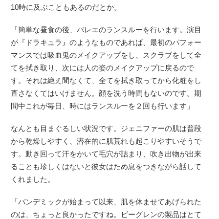
10時に及ぶこともあるのだとか。
「簡単な昼食の後、バレエのランスルーを行います。演目
が『ドラキュラ』のようなものであれば、最初のパフォー
マンスでは吸血鬼のメイクアップをし、スクラブをして全
てを拭き取り、次には人の姿のメイクアップに戻るので
す。それは絶え間なくて、全てを拭き取ってから化粧をし
直さなくてはいけません。顔を洗う時間もないのです。期
間中これが毎日、時にはランスルーを２回も行います」
なんとも目まぐるしい状況です。ジェニファーの肌は普段
から乾燥しやすく、潜在的に肌荒れも起こりやすいそうで
す。動き回って汗をかいて毛穴が詰まり、吹き出物が出来
ることも珍しくはないと彼女はため息をつきながら話して
くれました。
「パンデミックが始まって以来、肌を休ませてあげられた
のは、ちょっと良かったですね。ビーグレンの製品はとて