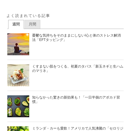
よく読まれている記事
週間
月間
憂鬱な気持ちをそのままにしない!心と体のストレス解消
法「EFTタッピング」
くすまない肌をつくる、初夏のタパス「新玉ネギと生ハム
のマリネ」
知らなかった驚きの新効果も！「一日半個のアボカド習
慣」
ミランダ・カーも愛飲！アメリカで人気沸騰の「セロリジ