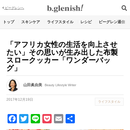
ビーグレンへ
トップ
スキンケア
ライフスタイル
レシピ
ビーグレン通信
「アフリカ女性の生活を向上させ
たい」その思いが生み出した布製
スロークッカー「ワンダーバッ
グ」
山田眞由美
Beauty Lifestyle Writer
2017年12月19日
ライフスタイル
Facebook
Twitter
Line
Pocket
Email
Share