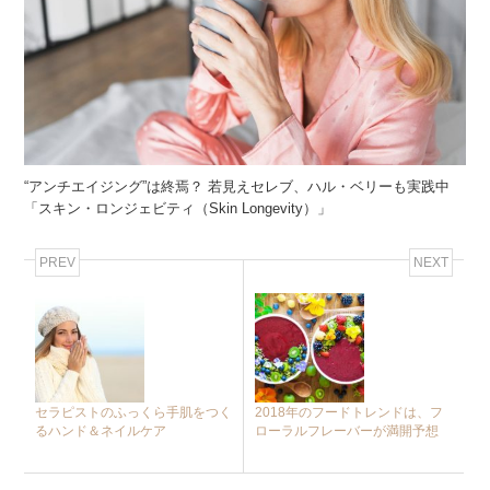
“アンチエイジング”は終焉？ 若見えセレブ、ハル・ベリーも実践中
「スキン・ロンジェビティ（Skin Longevity）」
PREV
NEXT
セラピストのふっくら手肌をつく
2018年のフードトレンドは、フ
るハンド＆ネイルケア
ローラルフレーバーが満開予想