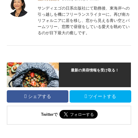
サンディエゴの日系出版社にて勤務後、東海岸への
引っ越しを機にフリーランスライターに。再び南カ
リフォルニアに居を移し、窓から見える青い空とパ
ームツリー、窓際で昼寝をしている愛犬を眺めてい
るのが目下最大の癒しです。
最新の美容情報を受け取る！
シェアする
ツイートする
Twitterで