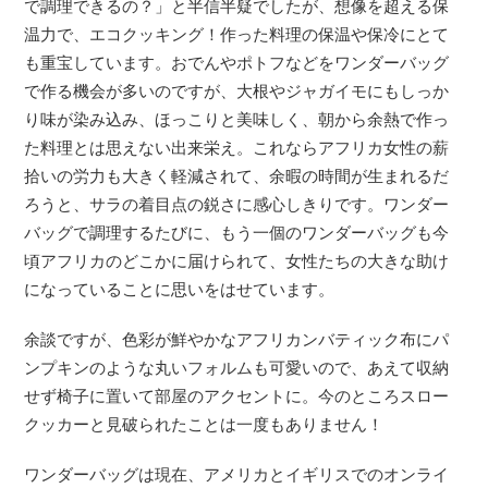
で調理できるの？」と半信半疑でしたが、想像を超える保
温力で、エコクッキング！作った料理の保温や保冷にとて
も重宝しています。おでんやポトフなどをワンダーバッグ
で作る機会が多いのですが、大根やジャガイモにもしっか
り味が染み込み、ほっこりと美味しく、朝から余熱で作っ
た料理とは思えない出来栄え。これならアフリカ女性の薪
拾いの労力も大きく軽減されて、余暇の時間が生まれるだ
ろうと、サラの着目点の鋭さに感心しきりです。ワンダー
バッグで調理するたびに、もう一個のワンダーバッグも今
頃アフリカのどこかに届けられて、女性たちの大きな助け
になっていることに思いをはせています。
余談ですが、色彩が鮮やかなアフリカンバティック布にパ
ンプキンのような丸いフォルムも可愛いので、あえて収納
せず椅子に置いて部屋のアクセントに。今のところスロー
クッカーと見破られたことは一度もありません！
ワンダーバッグは現在、アメリカとイギリスでのオンライ