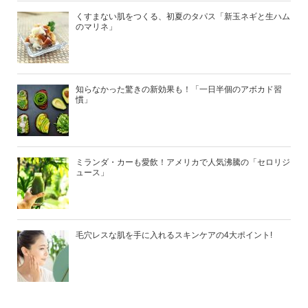
くすまない肌をつくる、初夏のタパス「新玉ネギと生ハム
のマリネ」
知らなかった驚きの新効果も！「一日半個のアボカド習
慣」
ミランダ・カーも愛飲！アメリカで人気沸騰の「セロリジ
ュース」
毛穴レスな肌を手に入れるスキンケアの4大ポイント!