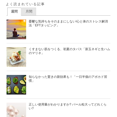
よく読まれている記事
週間
月間
憂鬱な気持ちをそのままにしない!心と体のストレス解消
法「EFTタッピング」
くすまない肌をつくる、初夏のタパス「新玉ネギと生ハム
のマリネ」
知らなかった驚きの新効果も！「一日半個のアボカド習
慣」
正しい使用量がわかりますか? パール粒大ってどれくら
い?