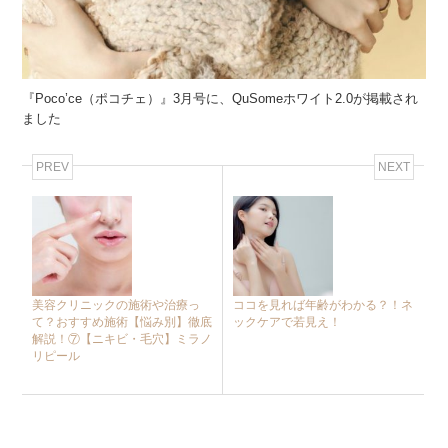
『Poco’ce（ポコチェ）』3月号に、QuSomeホワイト2.0が掲載され
ました
PREV
NEXT
美容クリニックの施術や治療っ
ココを見れば年齢がわかる？！ネ
て？おすすめ施術【悩み別】徹底
ックケアで若見え！
解説！⑦【ニキビ・毛穴】ミラノ
リピール