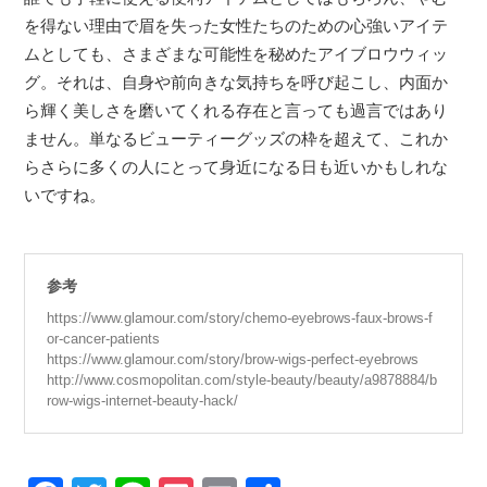
を得ない理由で眉を失った女性たちのための心強いアイテ
ムとしても、さまざまな可能性を秘めたアイブロウウィッ
グ。それは、自身や前向きな気持ちを呼び起こし、内面か
ら輝く美しさを磨いてくれる存在と言っても過言ではあり
ません。単なるビューティーグッズの枠を超えて、これか
らさらに多くの人にとって身近になる日も近いかもしれな
いですね。
参考
https://www.glamour.com/story/chemo-eyebrows-faux-brows-f
or-cancer-patients
https://www.glamour.com/story/brow-wigs-perfect-eyebrows
http://www.cosmopolitan.com/style-beauty/beauty/a9878884/b
row-wigs-internet-beauty-hack/