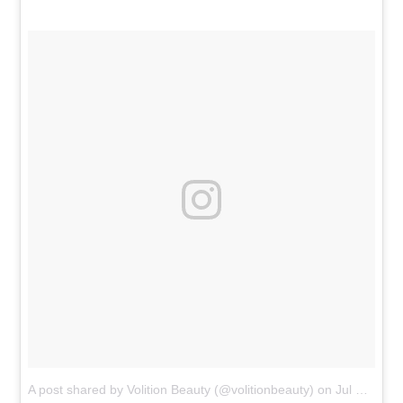
A post shared by Volition Beauty (@volitionbeauty)
on
Jul 8, 2017 at 8:10pm PDT