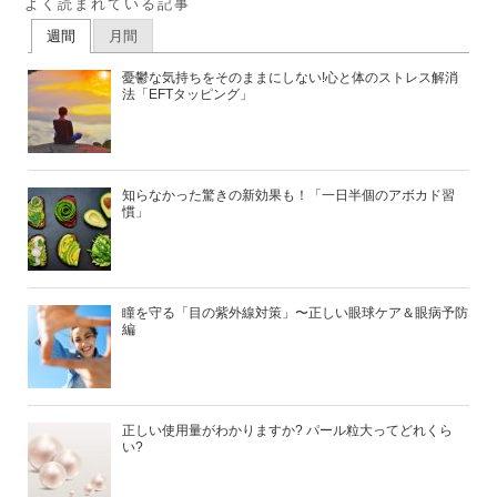
よく読まれている記事
週間
月間
憂鬱な気持ちをそのままにしない!心と体のストレス解消
法「EFTタッピング」
知らなかった驚きの新効果も！「一日半個のアボカド習
慣」
瞳を守る「目の紫外線対策」〜正しい眼球ケア＆眼病予防
編
正しい使用量がわかりますか? パール粒大ってどれくら
い?