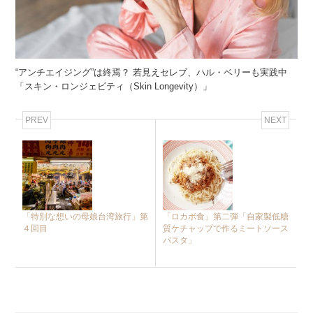
“アンチエイジング”は終焉？ 若見えセレブ、ハル・ベリーも実践中
「スキン・ロンジェビティ（Skin Longevity）」
PREV
NEXT
「特別な想いの母娘台湾旅行」第
「ロカボ食」第二弾「自家製低糖
４回目
質ケチャップで作るミートソース
パスタ」