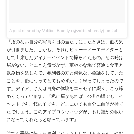
A post shared by Volition Beauty (@volitionbeauty)
on
Jul 12, 2017 at 6:29pm PDT
「眉のない自分の写真を目の当たりにしたときは、血の気
が引きました。しかも、それはビューティーエディターと
して出席したディナーイベントで撮られたもの。その時は
眉がないことにさえ気づかず、華やかな場で普通に食事と
飲み物を楽しんで、参列者の方と何気ない会話をしていた
ことを、後になってとても恥ずかしく思ってしまったので
す」ディアナさんは自身の体験をエッセイに綴り、こう締
めくくっています。「私に眉があれば、公共の場でも、イ
ベントでも、鏡の前でも、どこにいても自分に自信が持て
たでしょう。このアイブロウウィッグが、もし誰かの救い
になってくれたらと願っています」
誰でも手軽に使える便利アイテムとしてはもちろん、やむ