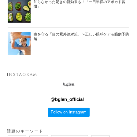
知らなかった驚きの新効果も！「一日半個のアボカド習
慣」
瞳を守る「目の紫外線対策」〜正しい眼球ケア＆眼病予防
編
INSTAGRAM
@
bglen_official
Follow on Instagram
話題のキーワード