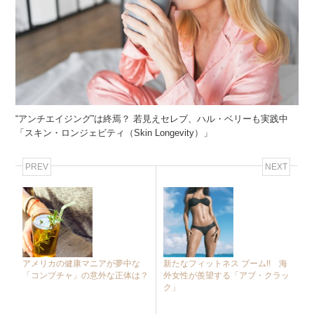
“アンチエイジング”は終焉？ 若見えセレブ、ハル・ベリーも実践中
「スキン・ロンジェビティ（Skin Longevity）」
PREV
NEXT
アメリカの健康マニアが夢中な
新たなフィットネス ブーム!! 海
「コンブチャ」の意外な正体は？
外女性が羨望する「アブ・クラッ
ク」