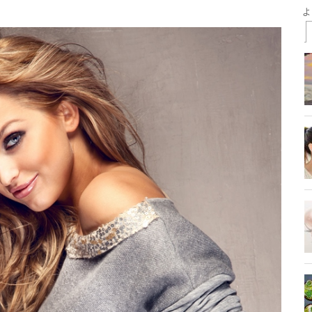
t
il
Share