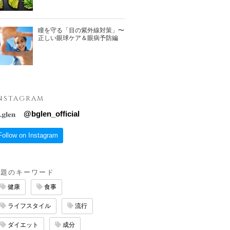
瞳を守る「目の紫外線対策」〜
正しい眼球ケア＆眼病予防編
NSTAGRAM
@
bglen_official
Follow on Instagram
話題のキーワード
健康
食事
ライフスタイル
流行
ダイエット
成分