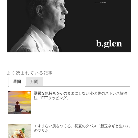
よく読まれている記事
週間
月間
憂鬱な気持ちをそのままにしない!心と体のストレス解消
法「EFTタッピング」
くすまない肌をつくる、初夏のタパス「新玉ネギと生ハム
のマリネ」