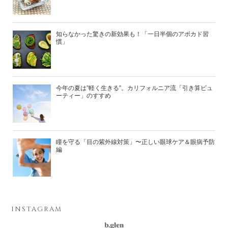
知らなかった驚きの新効果も！「一日半個のアボカド習
慣」
今年の夏は”軽く生きる”。カリフォルニア流「引き算ビュ
ーティー」のすすめ
瞳を守る「目の紫外線対策」〜正しい眼球ケア＆眼病予防
編
INSTAGRAM