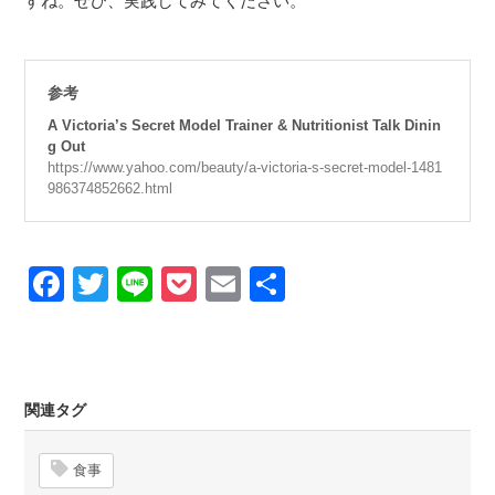
すね。ぜひ、実践してみてください。
参考
A Victoria’s Secret Model Trainer & Nutritionist Talk Dinin
g Out
https://www.yahoo.com/beauty/a-victoria-s-secret-model-1481
986374852662.html
Facebook
Twitter
Line
Pocket
Email
Share
関連タグ
食事