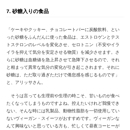
7. 砂糖入りの食品
「ケーキやクッキー、チョコレートバーに炭酸飲料、とい
った砂糖をふんだんに使った食品は、エストロゲンとテス
トステロンのレベルを変化させ、セロトニン（不安やイラ
イラを抑えて気分を安定させる物質）を減少させます。さ
らに砂糖は血糖値を急上昇させて急降下させるので、それ
と相まって異常な気分の変化が引き起こされます。それに
砂糖は、ただ取り過ぎただけで倦怠感を感じるものです」
と、アリッサさん。
そうは言っても生理前や生理の時こそ、甘いものが食べ
たくなってしまうものですよね。控えたいけれど我慢でき
ない、そんな時には乳製品、動物性脂肪を一切使用してい
ないヴィーガン・スイーツがおすすめです。ヴィーガンな
んて興味ないと思っている方も、忙しくて昼夜コーヒーが