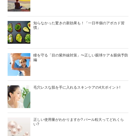
知らなかった驚きの新効果も！「一日半個のアボカド習
慣」
瞳を守る「目の紫外線対策」〜正しい眼球ケア＆眼病予防
編
毛穴レスな肌を手に入れるスキンケアの4大ポイント!
正しい使用量がわかりますか? パール粒大ってどれくら
い?