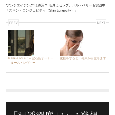
“アンチエイジング”は終焉？ 若見えセレブ、ハル・ベリーも実践中
「スキン・ロンジェビティ（Skin Longevity）」
PREV
NEXT
b.smile of O.C. – 宝石店オーナー
化粧をすると、毛穴が目立ちます
– ルース・レヴィー