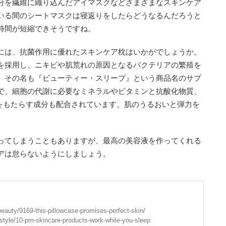
分を繊維に織り込んだアイマスクなどさまざまなスキンケア
いる間のシートマスクは寝返りをしたらどうなるんだろうと
時間が短縮できそうですね。
には、抗菌作用に優れたスキンケア枕はいかがでしょうか。
を採用し、ニキビや肌荒れの原因となるバクテリアの繁殖を
、その名も『ビューティー・スリープ』という商品名のサプ
で、細胞の代謝に必要なミネラルやビタミンと抗酸化物質、
眠をもたらす成分も配合されています。肌のうるおいと弾力を
ってしまうこともありますが、最高の美容液を作ってくれる
アは怠らないようにしましょう。
eauty/9169-this-pillowcase-promises-perfect-skin/
-style/10-pm-skincare-products-work-while-you-sleep