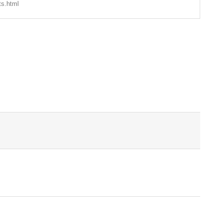
ts.html
t
il
Share