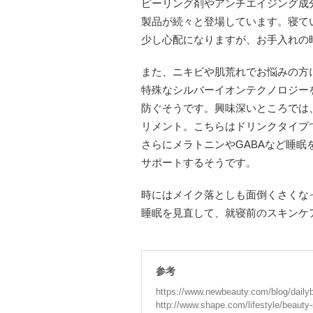
ピーリング剤やアンチエイジング成
製品が続々と登場しています。寝て
少し心配になりますが、お手入れの
また、ニキビや肌荒れでお悩みの方
特殊なシルバーイオンテクノロジー
防ぐそうです。興味深いところでは
リメント。こちらはドリンクタイプ
さらにメラトニンやGABAなど睡
サポートするそうです。
時にはメイク落としも面倒くさくな
睡眠を見直して、就寝前のスキンケ
参考
https://www.newbeauty.com/blog/dailyb
http://www.shape.com/lifestyle/beauty