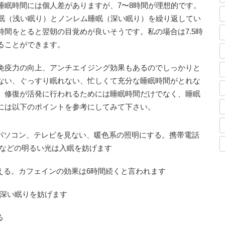
睡眠時間には個人差がありますが、7〜8時間が理想的です。
睡眠（浅い眠り）とノンレム睡眠（深い眠り）を繰り返してい
間をとると翌朝の目覚めが良いそうです。私の場合は7.5時
ることができます。
免疫力の向上、アンチエイジング効果もあるのでしっかりと
ない、ぐっすり眠れない、忙しくて充分な睡眠時間がとれな
、修復が活発に行われるためには睡眠時間だけでなく、睡眠
には以下のポイントを参考にしてみて下さい。
パソコン、テレビを見ない、暖色系の照明にする。携帯電話
などの明るい光は入眠を妨げます
える。カフェインの効果は6時間続くと言われます
深い眠りを妨げます
る