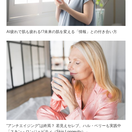
AI疲れで肌も疲れる!?未来の肌を変える「情報」との付き合い方
“アンチエイジング”は終焉？ 若見えセレブ、ハル・ベリーも実践中
「スキン・ロンジェビティ（Skin Longevity）」