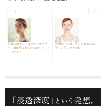
PREV
NEXT
美肌のポイントはターンオーバ
透明感ある肌を手に入れるには、
ー。肌は生まれ変わるからキレイ
正しい美白ケアが鍵!
になれる！