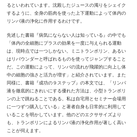
るといわれています。沈殿したジュースの濁りをシェイク
するように、全身の筋肉を使った上下運動によって体内の
リンパ液の浄化に作用するわけです。
先述した書籍『病気にならない人は知っている』の中でも
「体内の全細胞にプラスの効果を一度に与えられる運動
は、現時点では一つしかない。ミニトランポリン、あるい
はリバウンダーと呼ばれるものを使ってジャンプすること
だ。この運動によって、リンパの流れが飛躍的に向上し体
中の細胞の強さと活力が増す」と紹介されています。また
同様に、書籍『成功の９ステップ』の本文では、「リンパ
液を徹底的にきれいにする優れた方法は、小型トランポリ
ンの上で跳ねることである。私は自宅用とセミナー会場用
に一つずつ購入している」と著者自身も日常的に利用して
いることを明かしています。他のどのエクササイズより
も、トランポリンによるリンパ液の浄化作用が著しく高い
ことが伺えます。