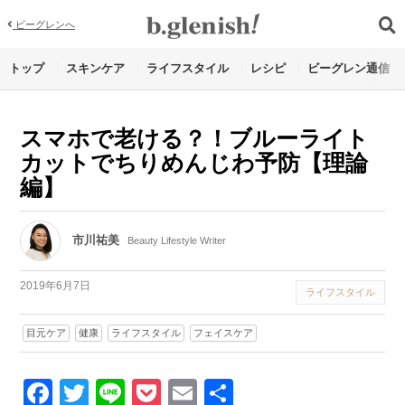
ビーグレンへ
トップ
スキンケア
ライフスタイル
レシピ
ビーグレン通信
スマホで老ける？！ブルーライト
カットでちりめんじわ予防【理論
編】
市川祐美
Beauty Lifestyle Writer
2019年6月7日
ライフスタイル
目元ケア
健康
ライフスタイル
フェイスケア
Facebook
Twitter
Line
Pocket
Email
Share