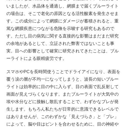
いましたが、水晶体を通過し、網膜まで届くブルーライト
の場合は、そこで老化の原因となる活性酸素を発生させま
す。この成分によって網膜にダメージが蓄積されると、重
篤な網膜疾患につながる危険を示唆する研究もあるので
す。ただし目の病気に関する直接的な影響はまだまだ研究
の余地があるとして、立証された弊害ではないことも事
実。目への影響として確実に研究されてきたことは、ブル
ーライトによる眼精疲労です。
スマホやPCを長時間使うことでドライアイになり、表面を
覆う涙の層が不均一になってしまうと、波長の短いブルー
ライトは効率的に目の中に入らず、目の表面で乱反射して
画面が見えづらくなります。またブルーライトが大気中の
埃や水分などに接触し散乱することで、わずかなブレが発
生します。もちろん私たちが日常的に意識できるレベルで
はありませんが、このわずかな「見えづらさ」と「ブレ」
によって、脳や目はピントを合わせるために、目の神経や