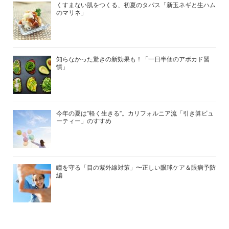
くすまない肌をつくる、初夏のタパス「新玉ネギと生ハム
のマリネ」
知らなかった驚きの新効果も！「一日半個のアボカド習
慣」
今年の夏は”軽く生きる”。カリフォルニア流「引き算ビュ
ーティー」のすすめ
瞳を守る「目の紫外線対策」〜正しい眼球ケア＆眼病予防
編