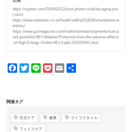
出典
https://nypost.com/2018/02/12/your-phone-could-be-aging-you
r-skin/
https://www.redonline.co.uk/health-self/a531829/smartphone-w
rinkles/
https://www.gcimagazine.com/marketstrends/segments/sunca
re/Liposhield-HEV-Melanin-Protection-from-the-adverse-effects
-of-High-Energy-Visible-HEV-Light-202523581.html
Facebook
Twitter
Line
Pocket
Email
Share
関連タグ
目元ケア
健康
ライフスタイル
フェイスケア