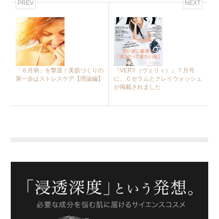
PREV
NEXT
「６月病」を撃退！美肌づくりの
『VERY（ヴェリィ）』７月号
第一歩はストレスケア【理論編】
に、Ｃセラムとクレイウォッシュ
が掲載されました