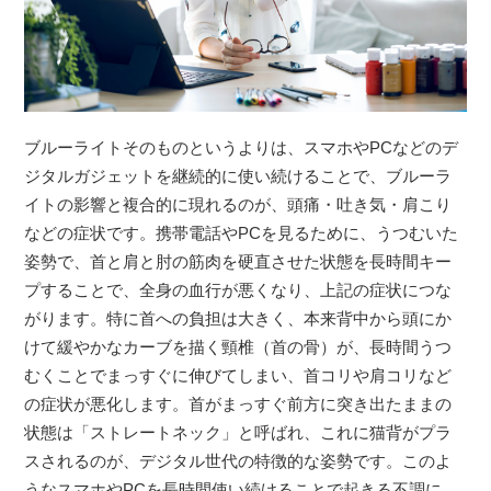
ブルーライトそのものというよりは、スマホやPCなどのデ
ジタルガジェットを継続的に使い続けることで、ブルーラ
イトの影響と複合的に現れるのが、頭痛・吐き気・肩こり
などの症状です。携帯電話やPCを見るために、うつむいた
姿勢で、首と肩と肘の筋肉を硬直させた状態を長時間キー
プすることで、全身の血行が悪くなり、上記の症状につな
がります。特に首への負担は大きく、本来背中から頭にか
けて緩やかなカーブを描く頸椎（首の骨）が、長時間うつ
むくことでまっすぐに伸びてしまい、首コリや肩コリなど
の症状が悪化します。首がまっすぐ前方に突き出たままの
状態は「ストレートネック」と呼ばれ、これに猫背がプラ
スされるのが、デジタル世代の特徴的な姿勢です。このよ
うなスマホやPCを長時間使い続けることで起きる不調に、