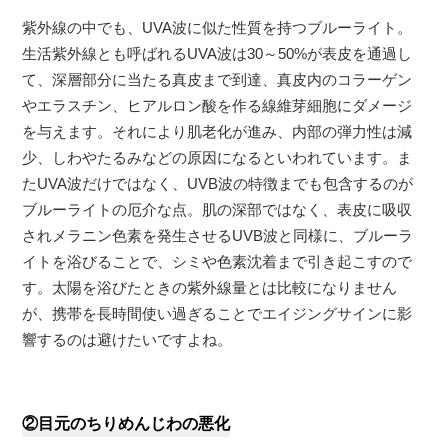
紫外線の中でも、UVA波に似た性質を持つブルーライト。
生活紫外線とも呼ばれるUVA波は30～50%が表皮を通過し
て、深層部分に当たる真皮まで到達、真皮内のコラーゲン
やエラスチン、ヒアルロン酸を作る線維芽細胞にダメージ
を与えます。それにより肌老化が進み、内部の弾力性は減
少、しわやたるみなどの原因になるといわれています。ま
たUVA波だけではなく、UVB波の特徴までも包含するのが
ブルーライトの厄介な点。肌の深部ではなく、表皮に吸収
されメラニン色素を発生させるUVB波と同様に、ブルーラ
イトを浴びることで、シミや色素沈着まで引き起こすので
す。太陽を浴びたときの紫外線量とは比較になりません
が、携帯を長時間使い過ぎることでエイジングサインに影
響するのは避けたいですよね。
②目元のちりめんじわの悪化