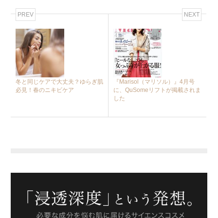
PREV
NEXT
冬と同じケアで大丈夫？ゆらぎ肌
『Marisol（マリソル）』4月号
必見！春のニキビケア
に、QuSomeリフトが掲載されま
した