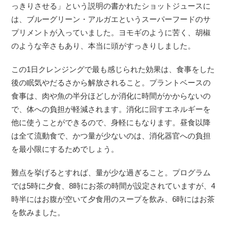
っきりさせる」という説明の書かれたショットジュースに
は、ブルーグリーン・アルガエというスーパーフードのサ
プリメントが入っていました。ヨモギのように苦く、胡椒
のような辛さもあり、本当に頭がすっきりしました。
この1日クレンジングで最も感じられた効果は、食事をした
後の眠気やだるさから解放されること。プラントベースの
食事は、肉や魚の半分ほどしか消化に時間がかからないの
で、体への負担が軽減されます。消化に回すエネルギーを
他に使うことができるので、身軽にもなります。昼食以降
は全て流動食で、かつ量が少ないのは、消化器官への負担
を最小限にするためでしょう。
難点を挙げるとすれば、量が少な過ぎること。プログラム
では5時に夕食、8時にお茶の時間が設定されていますが、4
時半にはお腹が空いて夕食用のスープを飲み、6時にはお茶
を飲みました。