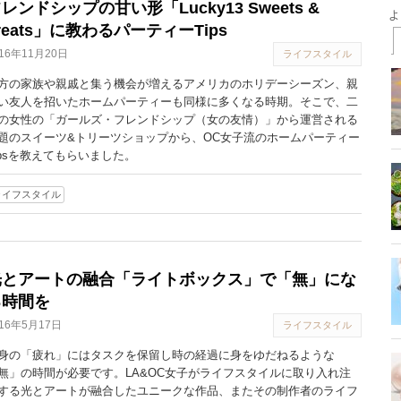
レンドシップの甘い形「Lucky13 Sweets &
reats」に教わるパーティーTips
016年11月20日
ライフスタイル
方の家族や親戚と集う機会が増えるアメリカのホリデーシーズン、親
い友人を招いたホームパーティーも同様に多くなる時期。そこで、二
の女性の「ガールズ・フレンドシップ（女の友情）」から運営される
題のスイーツ&トリーツショップから、OC女子流のホームパーティー
ipsを教えてもらいました。
ライフスタイル
光とアートの融合「ライトボックス」で「無」にな
る時間を
016年5月17日
ライフスタイル
身の「疲れ」にはタスクを保留し時の経過に身をゆだねるような
無」の時間が必要です。LA&OC女子がライフスタイルに取り入れ注
する光とアートが融合したユニークな作品、またその制作者のライフ