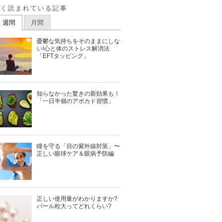
よく読まれている記事
週間
月間
憂鬱な気持ちをそのままにしな
い!心と体のストレス解消法
「EFTタッピング」
知らなかった驚きの新効果も！
「一日半個のアボカド習慣」
瞳を守る「目の紫外線対策」〜
正しい眼球ケア＆眼病予防編
正しい使用量がわかりますか?
パール粒大ってどれくらい?