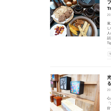
フ
T
2
遠
し
人
話
T
2
心
「
目