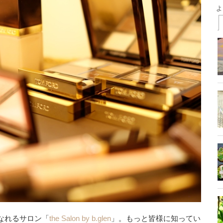
なれるサロン「
the Salon by b.glen
」。もっと皆様に知ってい