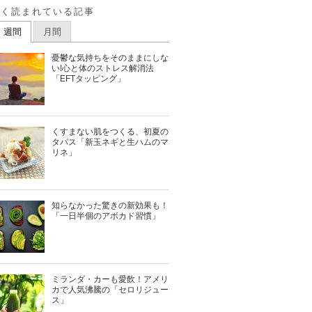
よく読まれている記事
週間
月間
憂鬱な気持ちをそのままにしな
い!心と体のストレス解消法
「EFTタッピング」
くすまない肌をつくる、初夏の
タパス「新玉ネギと生ハムのマ
リネ」
知らなかった驚きの新効果も！
「一日半個のアボカド習慣」
ミランダ・カーも愛飲！アメリ
カで人気沸騰の「セロリジュー
ス」