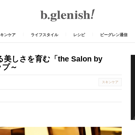
キンケア
ライフスタイル
レシピ
ビーグレン通信
さを育む「the Salon by
ップ～
スキンケア
t
il
Share