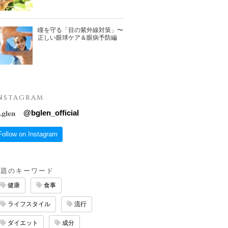
瞳を守る「目の紫外線対策」〜
正しい眼球ケア＆眼病予防編
NSTAGRAM
@
bglen_official
Follow on Instagram
話題のキーワード
健康
食事
ライフスタイル
流行
ダイエット
成分