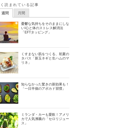
よく読まれている記事
週間
月間
憂鬱な気持ちをそのままにしな
い!心と体のストレス解消法
「EFTタッピング」
くすまない肌をつくる、初夏の
タパス「新玉ネギと生ハムのマ
リネ」
知らなかった驚きの新効果も！
「一日半個のアボカド習慣」
ミランダ・カーも愛飲！アメリ
カで人気沸騰の「セロリジュー
ス」