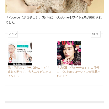
『Poco’ce（ポコチェ）』3月号に、QuSomeホワイト2.0が掲載され
ました
PREV
NEXT
脱・肌悩みシリーズ(9)ニキビ「
『VoCE（ヴォーチェ）』１月号
連鎖を断って︎、大人ニキビにさよ
に、QuSomeローションが掲載さ
うなら!」
れました