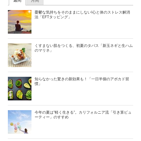
週間
月間
憂鬱な気持ちをそのままにしない!心と体のストレス解消
法「EFTタッピング」
くすまない肌をつくる、初夏のタパス「新玉ネギと生ハム
のマリネ」
知らなかった驚きの新効果も！「一日半個のアボカド習
慣」
今年の夏は”軽く生きる”。カリフォルニア流「引き算ビュ
ーティー」のすすめ