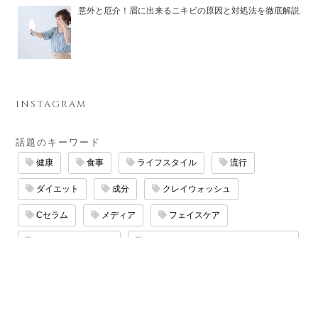
意外と厄介！眉に出来るニキビの原因と対処法を徹底解説
INSTAGRAM
話題のキーワード
健康
食事
ライフスタイル
流行
ダイエット
成分
クレイウォッシュ
Cセラム
メディア
フェイスケア
QuSomeローション
QuSomeモイスチャーリッチクリーム
エイジングケア
サロン
QuSomeリフト
マッサージ
たるみケア
保湿ケア