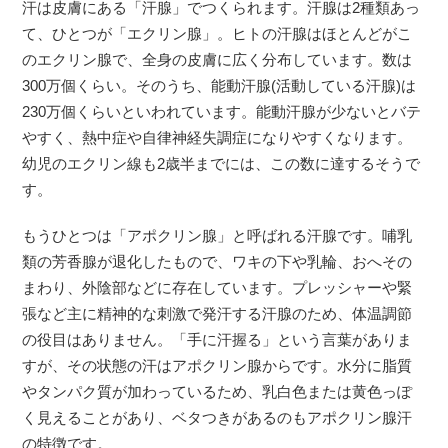
汗は皮膚にある「汗腺」でつくられます。汗腺は2種類あっ
て、ひとつが「エクリン腺」。ヒトの汗腺はほとんどがこ
のエクリン腺で、全身の皮膚に広く分布しています。数は
300万個くらい。そのうち、能動汗腺(活動している汗腺)は
230万個くらいといわれています。能動汗腺が少ないとバテ
やすく、熱中症や自律神経失調症になりやすくなります。
幼児のエクリン線も2歳半までには、この数に達するそうで
す。
もうひとつは「アポクリン腺」と呼ばれる汗腺です。哺乳
類の芳香腺が退化したもので、ワキの下や乳輪、おへその
まわり、外陰部などに存在しています。プレッシャーや緊
張など主に精神的な刺激で発汗する汗腺のため、体温調節
の役目はありません。「手に汗握る」という言葉がありま
すが、その状態の汗はアポクリン腺からです。水分に脂質
やタンパク質が加わっているため、乳白色または黄色っぽ
く見えることがあり、ベタつきがあるのもアポクリン腺汗
の特徴です。