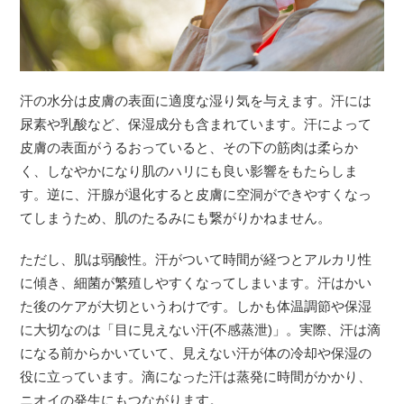
汗の水分は皮膚の表面に適度な湿り気を与えます。汗には
尿素や乳酸など、保湿成分も含まれています。汗によって
皮膚の表面がうるおっていると、その下の筋肉は柔らか
く、しなやかになり肌のハリにも良い影響をもたらしま
す。逆に、汗腺が退化すると皮膚に空洞ができやすくなっ
てしまうため、肌のたるみにも繋がりかねません。
ただし、肌は弱酸性。汗がついて時間が経つとアルカリ性
に傾き、細菌が繁殖しやすくなってしまいます。汗はかい
た後のケアが大切というわけです。しかも体温調節や保湿
に大切なのは「目に見えない汗(不感蒸泄)」。実際、汗は滴
になる前からかいていて、見えない汗が体の冷却や保湿の
役に立っています。滴になった汗は蒸発に時間がかかり、
ニオイの発生にもつながります。