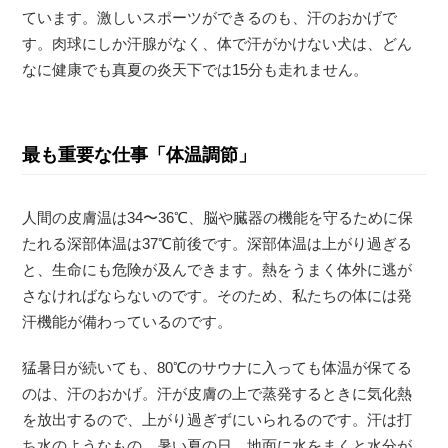
ています。激しいスポーツができるのも、汗のおかげで
す。肉球にしか汗腺がなく、体で汗がかけない犬は、どん
なに健康でも真夏の炎天下では15分も走れません。
最も重要な仕事「体温調節」
人間の皮膚温は34〜36℃、脳や臓器の機能を守るために保
たれる深部体温は37℃前後です。深部体温は上がり過ぎる
と、生命にも危険が及んできます。熱をうまく体外に逃が
さなければならないのです。そのため、私たちの体には発
汗機能が備わっているのです。
猛暑日が続いても、80℃のサウナに入っても体温が保てる
のは、汗のおかげ。汗が皮膚の上で蒸発するときに気化熱
を放出するので、上がり過ぎずにいられるのです。汗は打
ち水のようなもの。暑い夏の日、地面に水をまくと水分が