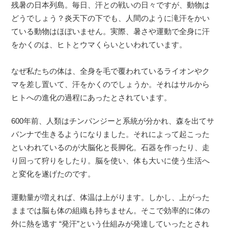
残暑の日本列島。毎日、汗との戦いの日々ですが、動物は
どうでしょう？炎天下の下でも、人間のように滝汗をかい
ている動物はほぼいません。実際、暑さや運動で全身に汗
をかくのは、ヒトとウマくらいといわれています。
なぜ私たちの体は、全身を毛で覆われているライオンやク
マを差し置いて、汗をかくのでしょうか。それはサルから
ヒトへの進化の過程にあったとされています。
600年前、人類はチンパンジーと系統が分かれ、森を出てサ
バンナで生きるようになりました。それによって起こった
といわれているのが大脳化と長脚化。石器を作ったり、走
り回って狩りをしたり。脳を使い、体も大いに使う生活へ
と変化を遂げたのです。
運動量が増えれば、体温は上がります。しかし、上がった
ままでは脳も体の組織も持ちません。そこで効率的に体の
外に熱を逃す “発汗”という仕組みが発達していったとされ