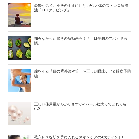
憂鬱な気持ちをそのままにしない!心と体のストレス解消
法「EFTタッピング」
知らなかった驚きの新効果も！「一日半個のアボカド習
慣」
瞳を守る「目の紫外線対策」〜正しい眼球ケア＆眼病予防
編
正しい使用量がわかりますか? パール粒大ってどれくら
い?
毛穴レスな肌を手に入れるスキンケアの4大ポイント!