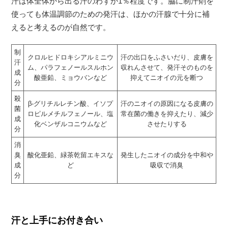
汗は体全体から出る汗のわずか1％程度です。脇に制汗剤を
使っても体温調節のための発汗は、ほかの汗腺で十分に補
えると考えるのが自然です。
制
クロルヒドロキシアルミニウ
汗の出口をふさいだり、皮膚を
汗
ム、パラフェノールスルホン
収れんさせて、発汗そのものを
成
酸亜鉛、ミョウバンなど
抑えてニオイの元を断つ
分
殺
β-グリチルレチン酸、イソプ
汗のニオイの原因になる皮膚の
菌
ロピルメチルフェノール、塩
常在菌の働きを抑えたり、減少
成
化ベンザルコニウムなど
させたりする
分
消
臭
酸化亜鉛、緑茶乾留エキスな
発生したニオイの成分を中和や
成
ど
吸収で消臭
分
汗と上手にお付き合い