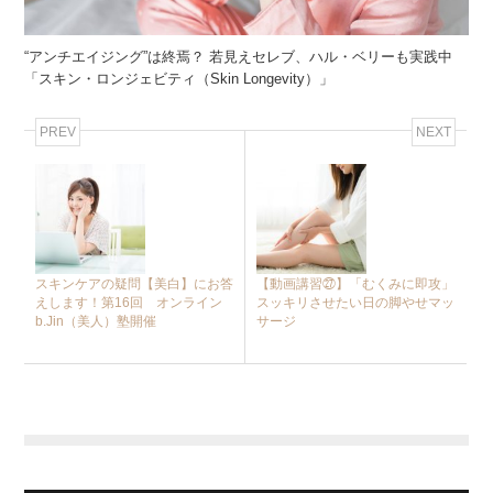
“アンチエイジング”は終焉？ 若見えセレブ、ハル・ベリーも実践中
「スキン・ロンジェビティ（Skin Longevity）」
PREV
NEXT
スキンケアの疑問【美白】にお答
【動画講習㉗】「むくみに即攻」
えします！第16回 オンライン
スッキリさせたい日の脚やせマッ
b.Jin（美人）塾開催
サージ