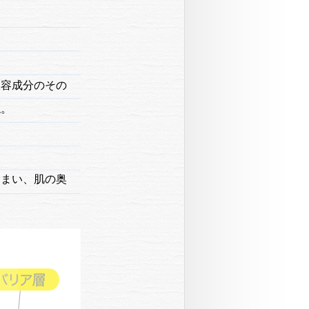
美容成分のその
ね。
しまい、肌の奥