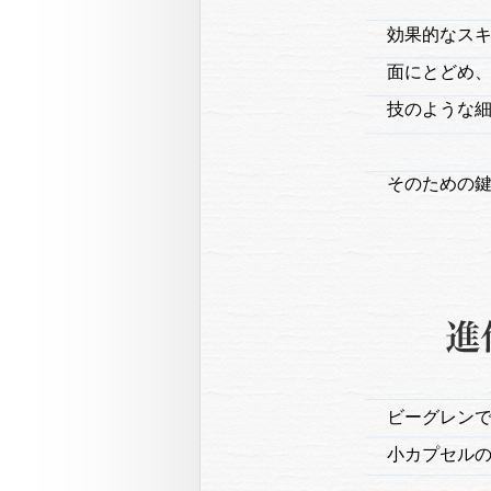
効果的なス
面にとどめ
技のような
そのための
ビーグレンで
小カプセル