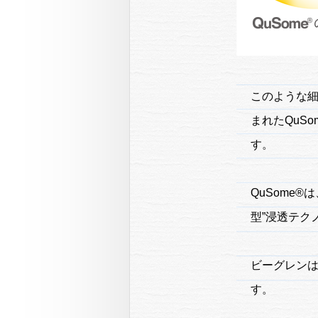
このような
まれたQuS
す。
QuSome
型”浸透テク
ビーグレン
す。