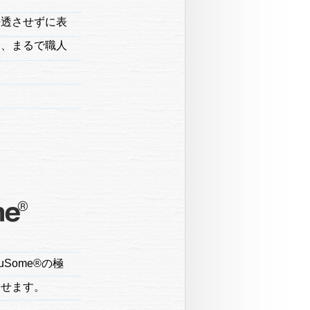
浸透させずに表
う、まるで職人
Some®の極
させます。