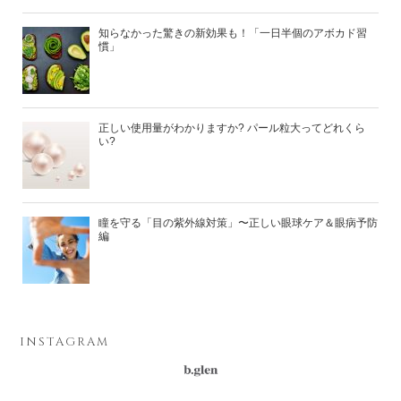
知らなかった驚きの新効果も！「一日半個のアボカド習
慣」
正しい使用量がわかりますか? パール粒大ってどれくら
い?
瞳を守る「目の紫外線対策」〜正しい眼球ケア＆眼病予防
編
INSTAGRAM