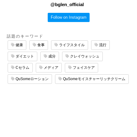
@
bglen_official
Follow on Instagram
話題のキーワード
健康
食事
ライフスタイル
流行
ダイエット
成分
クレイウォッシュ
Cセラム
メディア
フェイスケア
QuSomeローション
QuSomeモイスチャーリッチクリーム
エイジングケア
サロン
QuSomeリフト
マッサージ
たるみケア
保湿ケア
スキンケア
乾燥ケア