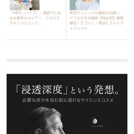
「HIFU（ハイフ）」施術でたる
美容クリニックの施術や治療っ
みを根本からケア！「クエスク
て？おすすめ施術【悩み別】徹底
スキンクリニック」
解説！①【シミ・美白】フォトフ
ェイシャル