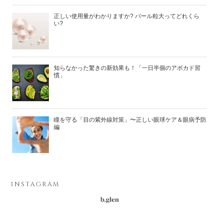
正しい使用量がわかりますか? パール粒大ってどれくら
い?
知らなかった驚きの新効果も！「一日半個のアボカド習
慣」
瞳を守る「目の紫外線対策」〜正しい眼球ケア＆眼病予防
編
INSTAGRAM